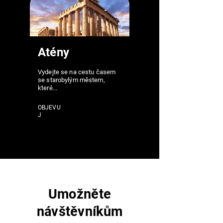
Atény
Vydejte se na cestu časem
se starobylým městem,
které...
OBJEVU
J
Umožněte
návštěvníkům