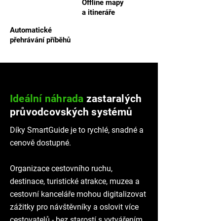
Offline mapy
a itineráře
Automatické
přehrávání příběhů
Ideální náhrada
zastaralých
průvodcovských systémů
Díky SmartGuide je to rychlé, snadné a
cenově dostupné.
Organizace cestovního ruchu,
destinace, turistické atrakce, muzea a
cestovní kanceláře mohou digitalizovat
zážitky pro návštěvníky a oslovit více
cestovatelů - bez starostí s vytvářením