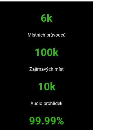
6k
Místních průvodců
100k
Zajímavých míst
10k
Audio prohlídek
99.99%