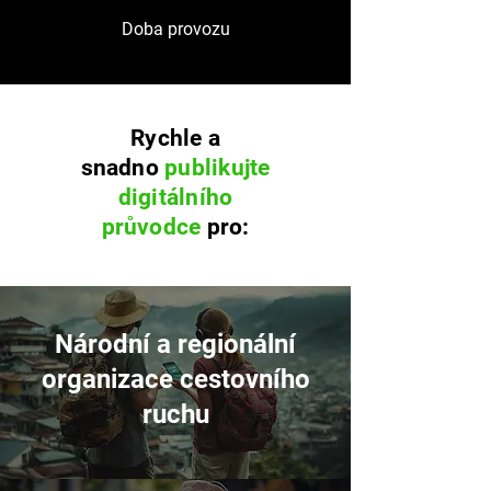
Doba provozu
Rychle a
snadno
publikujte
digitálního
průvodce
pro:
Národní a regionální
organizace cestovního
ruchu