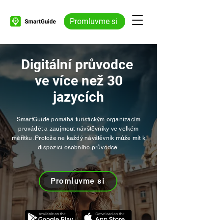
Promluvme si
Digitální průvodce
ve více než 30
jazycích
SmartGuide pomáhá turistickým organizacím
provádět a zaujmout návštěvníky ve velkém
měřítku. Protože ne každý návštěvník může mít k
dispozici osobního průvodce.
Promluvme si