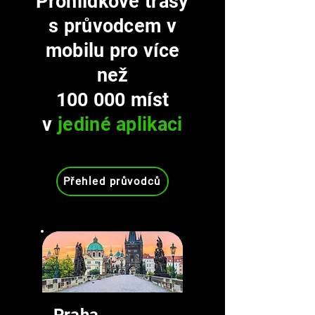
Prohlídkové trasy
s průvodcem v
mobilu pro více
než
100 000 míst
v
jediné aplikaci
Přehled průvodců