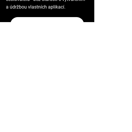
a údržbou vlastních aplikací.
Chytré řízení destinace na
základě
přesných dat o
chování návštěvníků