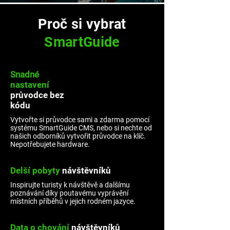
Proč si vybrat
SmartGuide
Snadné
nastavení
průvodce
bez
kódu
Vytvořte si průvodce sami a zdarma pomocí
systému SmartGuide CMS, nebo si nechte od
našich odborníků vytvořit průvodce na klíč.
Nepotřebujete hardware.
Delší pobyty
návštěvníků
Inspirujte turisty k návštěvě a dalšímu
poznávání díky poutavému vyprávění
místních příběhů v jejich rodném jazyce.
Data
o chování
návštěvníků