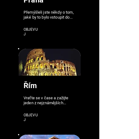
Praha
Přemýšleli jste někdy o tom,
jaké by to bylo vstoupit do...
OBJEVU
J
Řím
Vraťte se v čase a zažijte
jeden z nejznámějších...
OBJEVU
J