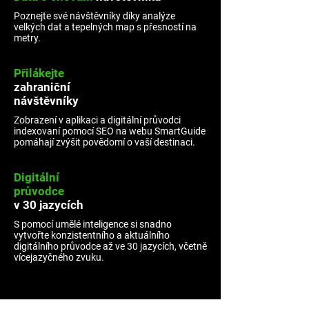
Poznejte své návštěvníky díky analýze
velkých dat a tepelných map s přesností na
metry.
Přilákejte
zahraniční
návštěvníky
Zobrazení v aplikaci a digitální průvodci
indexovaní pomocí SEO na webu SmartGuide
pomáhají zvýšit povědomí o vaší destinaci.
Digitální
průvodce
v 30 jazycích
S pomocí umělé inteligence si snadno
vytvořte konzistentního a aktuálního
digitálního průvodce až ve 30 jazycích, včetně
vícejazyčného zvuku.