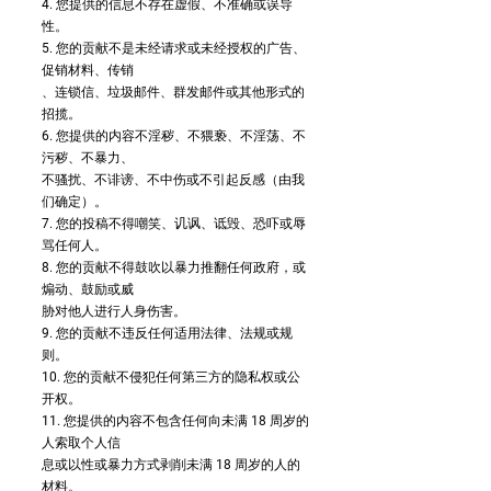
4. 您提供的信息不存在虚假、不准确或误导
性。
5. 您的贡献不是未经请求或未经授权的广告、
促销材料、传销
、连锁信、垃圾邮件、群发邮件或其他形式的
招揽。
6. 您提供的内容不淫秽、不猥亵、不淫荡、不
污秽、不暴力、
不骚扰、不诽谤、不中伤或不引起反感（由我
们确定）。
7. 您的投稿不得嘲笑、讥讽、诋毁、恐吓或辱
骂任何人。
8. 您的贡献不得鼓吹以暴力推翻任何政府，或
煽动、鼓励或威
胁对他人进行人身伤害。
9. 您的贡献不违反任何适用法律、法规或规
则。
10. 您的贡献不侵犯任何第三方的隐私权或公
开权。
11. 您提供的内容不包含任何向未满 18 周岁的
人索取个人信
息或以性或暴力方式剥削未满 18 周岁的人的
材料。