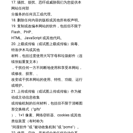
17. 骚扰、烦扰、恐吓或威胁我们为您提供本
网站任何部
分服务的任何员工或代理。
18. 删除任何内容的版权或其他所有权声明。
19. 复制或改编本网站的软件，包括但不限于
Flash、PHP、
HTML、JavaScript 或其他代码。
20. 上载或传输（或试图上载或传输）病毒、
特洛伊木马或其他
材料，包括过度使用大写字母和垃圾邮件（连
续张贴重复文本）
，干扰任何一方不间断地使用和享受本网站，
或修改、损害、、
改变或干扰本网站的使用、特性、功能、运行
或维护。
21. 上传或传输（或试图上传或传输）作为被
动或主动信息收集
或传输机制的任何材料，包括但不限于清晰图
形交换格式（"gifs"
）、1×1 像素、网络窃听器、cookies 或其他
类似装置（有时称为
"间谍软件 "或 "被动收集机制 "或 "pcms"）。