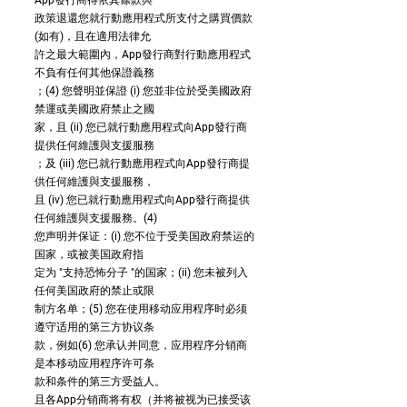
App發行商得依其條款與
政策退還您就行動應用程式所支付之購買價款
(如有)，且在適用法律允
許之最大範圍內，App發行商對行動應用程式
不負有任何其他保證義務
；(4) 您聲明並保證 (i) 您並非位於受美國政府
禁運或美國政府禁止之國
家，且 (ii) 您已就行動應用程式向App發行商
提供任何維護與支援服務
；及 (iii) 您已就行動應用程式向App發行商提
供任何維護與支援服務，
且 (iv) 您已就行動應用程式向App發行商提供
任何維護與支援服務。(4)
您声明并保证：(i) 您不位于受美国政府禁运的
国家，或被美国政府指
定为 "支持恐怖分子 "的国家；(ii) 您未被列入
任何美国政府的禁止或限
制方名单；(5) 您在使用移动应用程序时必须
遵守适用的第三方协议条
款，例如(6) 您承认并同意，应用程序分销商
是本移动应用程序许可条
款和条件的第三方受益人。
且各App分销商将有权（并将被视为已接受该