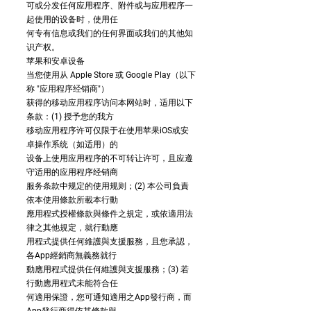
可或分发任何应用程序、附件或与应用程序一
起使用的设备时，使用任
何专有信息或我们的任何界面或我们的其他知
识产权。
苹果和安卓设备
当您使用从 Apple Store 或 Google Play（以下
称 "应用程序经销商"）
获得的移动应用程序访问本网站时，适用以下
条款：(1) 授予您的我方
移动应用程序许可仅限于在使用苹果iOS或安
卓操作系统（如适用）的
设备上使用应用程序的不可转让许可，且应遵
守适用的应用程序经销商
服务条款中规定的使用规则；(2) 本公司負責
依本使用條款所載本行動
應用程式授權條款與條件之規定，或依適用法
律之其他規定，就行動應
用程式提供任何維護與支援服務，且您承認，
各App經銷商無義務就行
動應用程式提供任何維護與支援服務；(3) 若
行動應用程式未能符合任
何適用保證，您可通知適用之App發行商，而