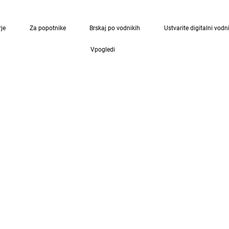
rje
Za popotnike
Brskaj po vodnikih
Ustvarite digitalni vodn
Vpogledi