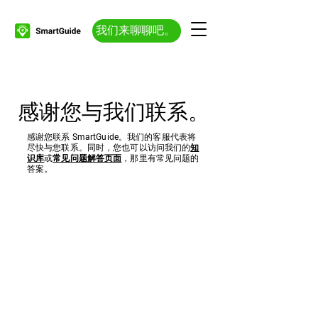
我们来聊聊吧。
感谢您与我们联系。
感谢您联系 SmartGuide。我们的客服代表将
尽快与您联系。同时，您也可以访问我们的
知
识库
或
常见问题解答页面
，那里有常见问题的
答案。