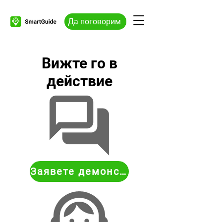
Да поговорим
Вижте го в
действие
Заявете демонстрация