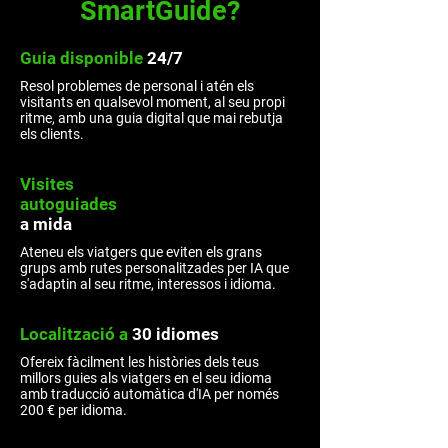
SmartGuide?
Guia
disponible
24/7
Resol problemes de personal i atén els
visitants en qualsevol moment, al seu propi
ritme, amb una guia digital que mai rebutja
els clients.
Visites
autoguiades
a mida
Ateneu els viatgers que eviten els grans
grups amb rutes personalitzades per IA que
s'adaptin al seu ritme, interessos i idioma.
Localització
a
30 idiomes
Ofereix fàcilment les històries dels teus
millors guies als viatgers en el seu idioma
amb traducció automàtica d'IA per només
200 € per idioma.