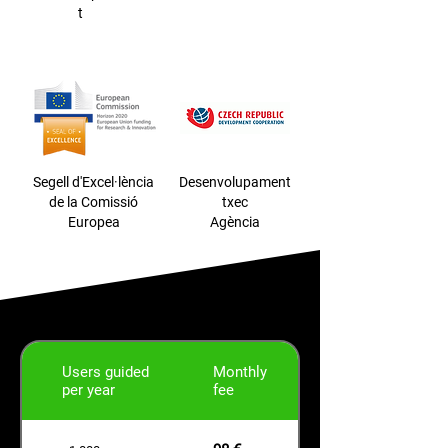
t
Segell d'Excel·lència
Desenvolupament
de la Comissió
txec
Europea
Agència
Users guided
Monthly
per year
fee