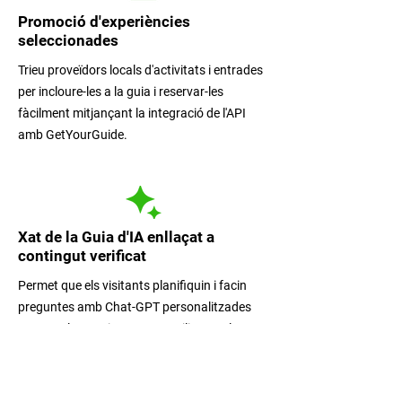
Promoció d'experiències
seleccionades
Trieu proveïdors locals d'activitats i entrades
per incloure-les a la guia i reservar-les
fàcilment mitjançant la integració de l'API
amb GetYourGuide.
Xat de la Guia d'IA enllaçat a
contingut verificat
Permet que els visitants planifiquin i facin
preguntes amb Chat-GPT personalitzades
segons els seus interessos, utilitzant el teu
contingut verificat i enllaçant-hi de nou.