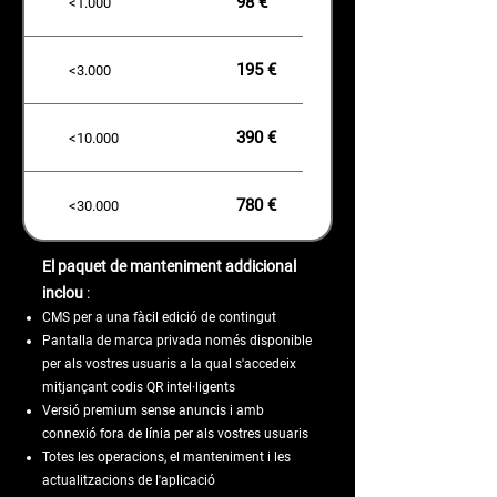
98 €
<1.000
195 €
<3.000
390 €
<10.000
780 €
<30.000
El paquet de manteniment addicional
inclou
:
CMS per a una fàcil edició de contingut
Pantalla de marca privada només disponible
per als vostres usuaris a la qual s'accedeix
mitjançant codis QR intel·ligents
Versió premium sense anuncis i amb
connexió fora de línia per als vostres usuaris
Totes les operacions, el manteniment i les
actualitzacions de l'aplicació