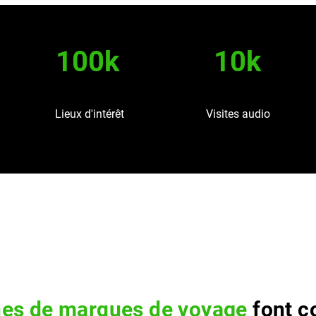
100k
10k
Lieux d'intérêt
Visites audio
nes de marques de voyage
font c