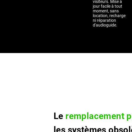
visiteurs. Mise à
jour facile à tout
moment, sans
location, recharge
ni réparation
d'audioguide.
Le
remplacement p
les systèmes obsol