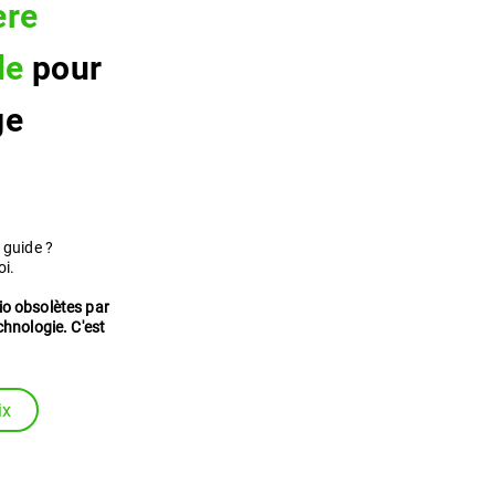
ère
le
pour
ge
 guide ?
oi.
io obsolètes par
chnologie. C'est
ix