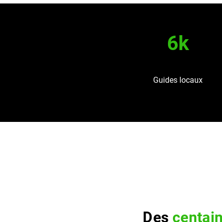
6k
Guides locaux
Des
centai