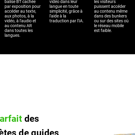
balise BT cachée
vidéo dans leur
les visiteurs
par exposition pour
langue en toute
puissent accéder
accéder au texte,
simplicité, grâce à
au contenu même
aux photos, à la
l'aide à la
dans des bunkers
vidéo, à l'audio et
traduction par l'IA.
ou sur des sites où
au contenu AR
le réseau mobile
dans toutes les
est faible.
langues.
arfait
des
ètes de guides