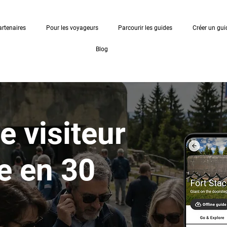
artenaires
Pour les voyageurs
Parcourir les guides
Créer un gui
Blog
e visiteur
e
en 30