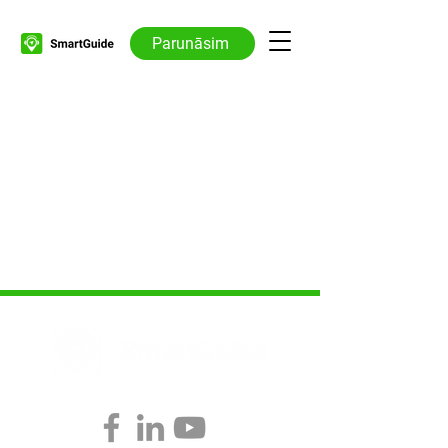
Parunāsim