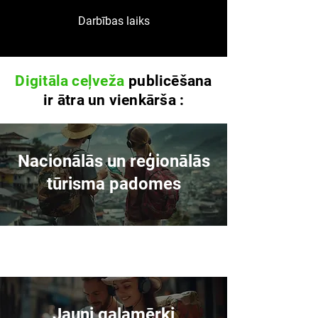
Darbības laiks
Digitāla ceļveža
publicēšana
ir ātra un vienkārša
:
Nacionālās un reģionālās
tūrisma padomes
Jauni galamērķi