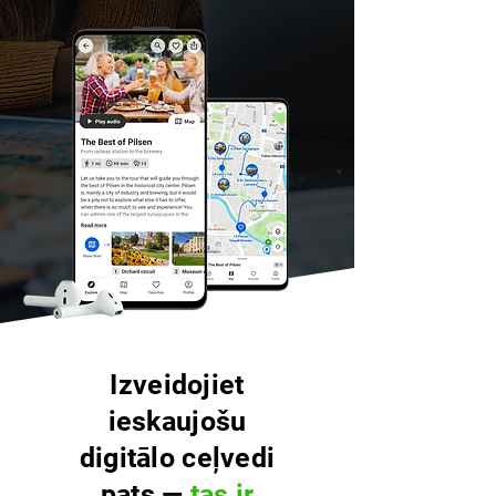
Izveidojiet
ieskaujošu
digitālo ceļvedi
pats —
tas ir