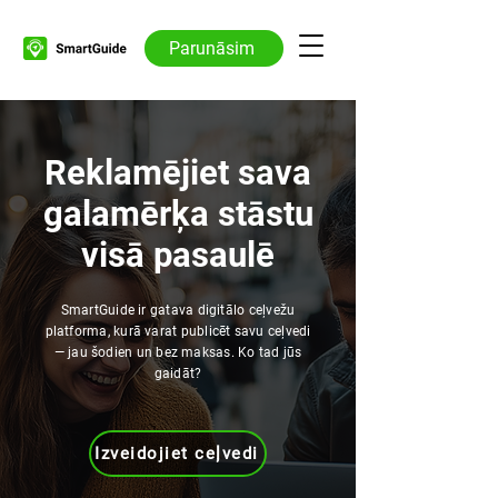
Parunāsim
Reklamējiet sava
galamērķa stāstu
visā pasaulē
SmartGuide ir gatava digitālo ceļvežu
platforma, kurā varat publicēt savu ceļvedi
— jau šodien un bez maksas. Ko tad jūs
gaidāt?
Izveidojiet ceļvedi