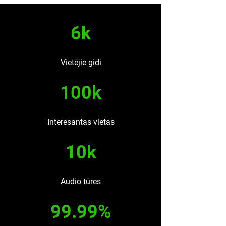
6k
Vietējie gidi
100k
Interesantas vietas
10k
Audio tūres
99.99%