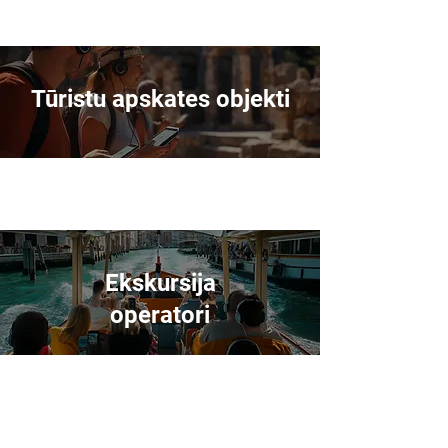
Tūristu apskates objekti
Ekskursija
operatori
Uzticas
simtiem