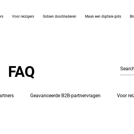
ers
Voor reizigers
Gidsen doorbladeren
Maak een digitale gids
Bl
FAQ
artners
Geavanceerde B2B-partnervragen
Voor rei