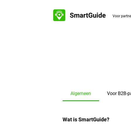
Voor partn
Algemeen
Voor B2B-p
Wat is SmartGuide?