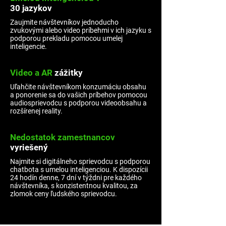
30 jazykov
Zaujmite návštevníkov jednoducho
zvukovými alebo video príbehmi v ich jazyku s
podporou prekladu pomocou umelej
inteligencie.
Video a AR
zážitky
Uľahčite návštevníkom konzumáciu obsahu
a ponorenie sa do vašich príbehov pomocou
audiosprievodcu s podporou videoobsahu a
rozšírenej reality.
Nedostatok zamestnancov
vyriešený
Najmite si digitálneho sprievodcu s podporou
chatbota s umelou inteligenciou. K dispozícii
24 hodín denne, 7 dní v týždni pre každého
návštevníka, s konzistentnou kvalitou, za
zlomok ceny ľudského sprievodcu.