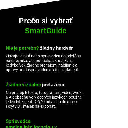
Prečo si vybrať
SmartGuide
Nie
je potrebný
žiadny hardvér
Získajte digitálneho sprievodcu do telefónu
návštevníka. Jednoduchá aktualizácia
kedykoľvek, žiadne prenájom, nabíjanie a
opravy audiosprievodcovských zariadení.
Žiadne vizuálne
preťaženie
Na prístup k textu, fotografiám, videu, zvuku
a AR obsahu vo viacerých jazykoch použite
jeden inteligentný QR kód alebo dokonca
skrytý BT maják na exponát.
Sprievodca
umelou inteligenciou v