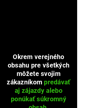
Okrem verejného
obsahu pre všetkých
môžete
svojim
zákazníkom
predávať
aj zájazdy alebo
ponúkať súkromný
obsah.