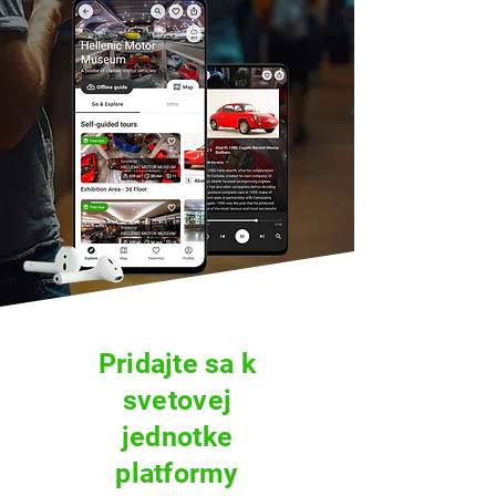
Pridajte sa k
svetovej
jednotke
platformy