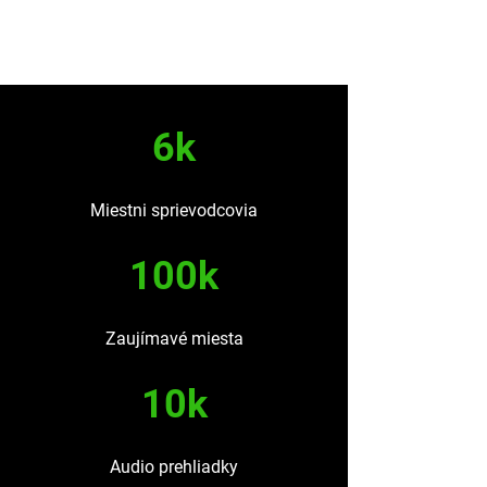
6k
Miestni sprievodcovia
100k
Zaujímavé miesta
10k
Audio prehliadky