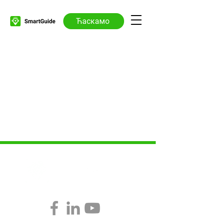
Ћаскамо