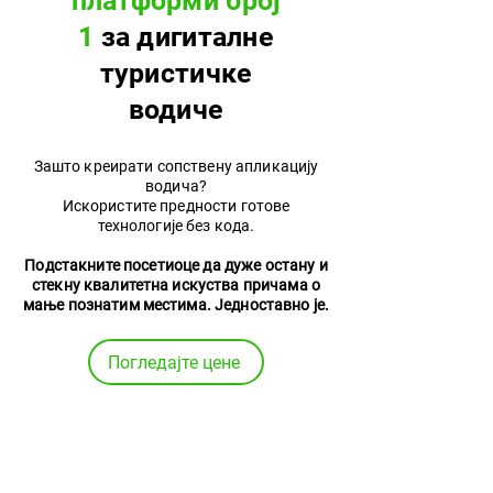
платформи број
1
за дигиталне
туристичке
водиче
Зашто креирати сопствену апликацију
водича?
Искористите предности готове
технологије без кода.
Подстакните посетиоце да дуже остану и
стекну квалитетна искуства причама о
мање познатим местима. Једноставно је.
Погледајте цене