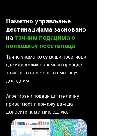
Паметно управљање
дестинацијама засновано
на
тачним подацима о
понашању посетилаца
Тачно знамо ко су ваши посетиоци,
где иду, колико времена проводе
тамо, шта воле, а шта сматрају
досадним.
Агрегирани подаци штите личну
приватност и помажу вам да
доносите паметније одлуке.