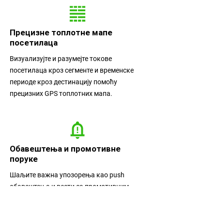
Прецизне топлотне мапе
посетилаца
Визуализујте и разумејте токове
посетилаца кроз сегменте и временске
периоде кроз дестинацију помоћу
прецизних GPS топлотних мапа.
Обавештења и промотивне
поруке
Шаљите важна упозорења као push
обавештења и вести са промотивним
порукама својим посетиоцима.