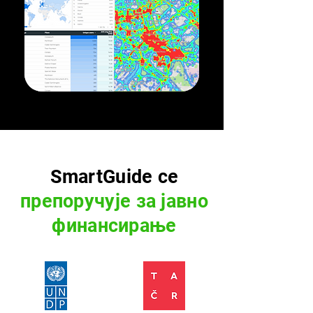
SmartGuide се
препоручује за јавно
финансирање