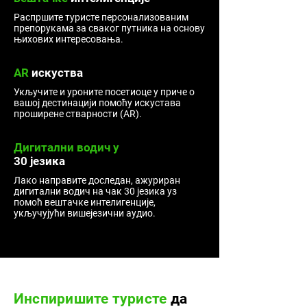
Распршите туристе персонализованим
препорукама за сваког путника на основу
њихових интересовања.
AR
искуства
Укључите и уроните посетиоце у приче о
вашој дестинацији помоћу искустава
проширене стварности (AR).
Дигитални водич у
30 језика
Лако направите доследан, ажуриран
дигитални водич на чак 30 језика уз
помоћ вештачке интелигенције,
укључујући вишејезични аудио.
Инспиришите туристе
да