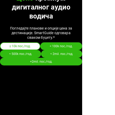
дигиталног аудио
водича
Погледајте планове и опције цена за
дестинације. SmartGuide одговара
сваком буџету.*
≤ 10k пос./год.
< 100k пос./год.
< 500k пос./год.
< 2mil. пос./год.
+2mil. пос./год.