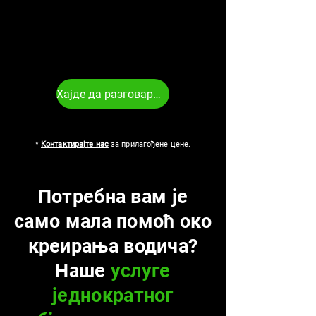
Хајде да разговарамо
*
Контактирајте нас
за прилагођене цене.
Потребна вам је
само мала помоћ око
креирања водича?
Наше
услуге
једнократног