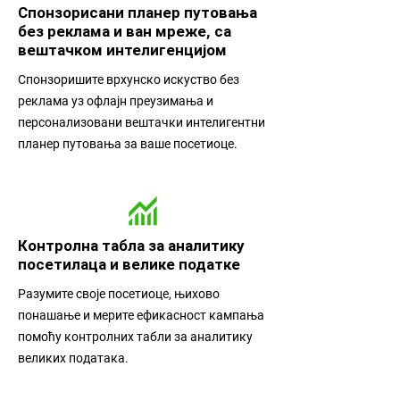
Спонзорисани планер путовања
без реклама и ван мреже, са
вештачком интелигенцијом
Спонзоришите врхунско искуство без
реклама уз офлајн преузимања и
персонализовани вештачки интелигентни
планер путовања за ваше посетиоце.
Контролна табла за аналитику
посетилаца и велике податке
Разумите своје посетиоце, њихово
понашање и мерите ефикасност кампања
помоћу контролних табли за аналитику
великих података.