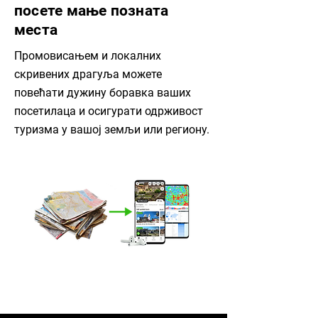
посете мање позната
места
Промовисањем и локалних
скривених драгуља можете
повећати дужину боравка ваших
посетилаца и осигурати одрживост
туризма у вашој земљи или региону.