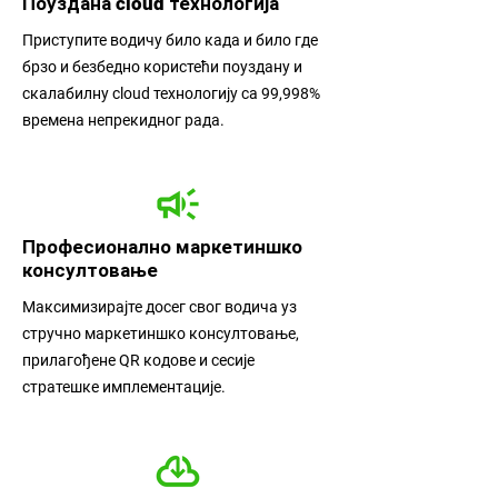
Поуздана cloud технологија
Приступите водичу било када и било где
брзо и безбедно користећи поуздану и
скалабилну cloud технологију са 99,998%
времена непрекидног рада.
Професионално маркетиншко
консултовање
Максимизирајте досег свог водича уз
стручно маркетиншко консултовање,
прилагођене QR кодове и сесије
стратешке имплементације.