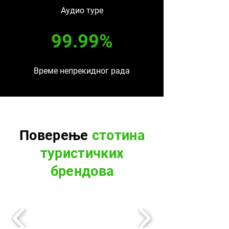
Аудио туре
99.99%
Време непрекидног рада
Поверење
стотина
туристичких
брендова