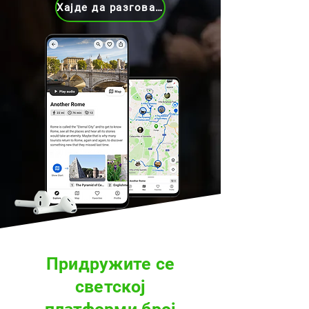
Хајде да разговарамо
Придружите се
светској