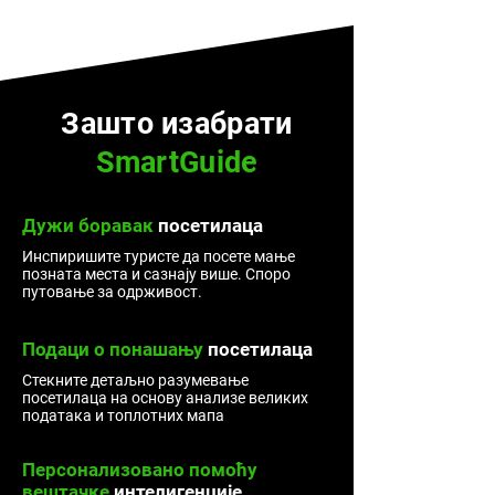
Зашто изабрати
SmartGuide
Дужи боравак
посетилаца
Инспиришите туристе да посете мање
позната места и сазнају више. Споро
путовање за одрживост.
Подаци
о понашању
посетилаца
Стекните детаљно разумевање
посетилаца на основу анализе великих
података и топлотних мапа
Персонализовано помоћу
вештачке
интелигенције