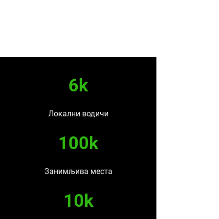
6k
Локални водичи
100k
Занимљива места
10k