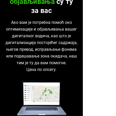
објављивања
су ту
за вас
Ако вам је потребна помоћ око
оптимизације и објављивања вашег
дигиталног водича, као што је
дигитализација постојећег садржаја,
његов превод, исправљање фонема
или подешавање зона окидача, наш
тим је ту да вам помогне.
Цена по опсегу.