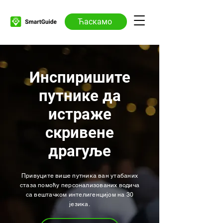
Ћаскамо
Инспиришите
путнике да
истраже
скривене
драгуље
Привуците више путника ван утабаних
стаза помоћу персонализованих водича
са вештачком интелигенцијом на 30
језика.