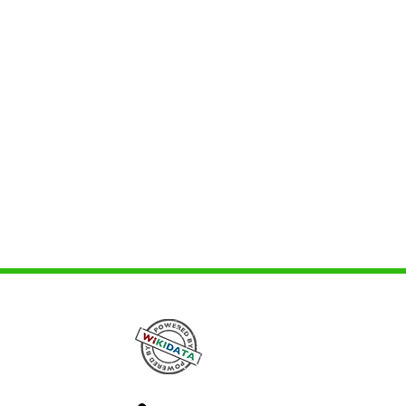
ржаја