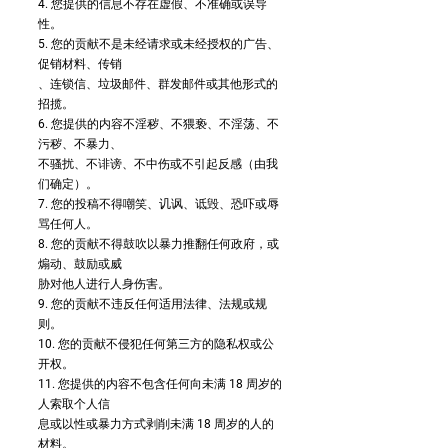
4. 您提供的信息不存在虚假、不准确或误导
性。
5. 您的贡献不是未经请求或未经授权的广告、
促销材料、传销
、连锁信、垃圾邮件、群发邮件或其他形式的
招揽。
6. 您提供的内容不淫秽、不猥亵、不淫荡、不
污秽、不暴力、
不骚扰、不诽谤、不中伤或不引起反感（由我
们确定）。
7. 您的投稿不得嘲笑、讥讽、诋毁、恐吓或辱
骂任何人。
8. 您的贡献不得鼓吹以暴力推翻任何政府，或
煽动、鼓励或威
胁对他人进行人身伤害。
9. 您的贡献不违反任何适用法律、法规或规
则。
10. 您的贡献不侵犯任何第三方的隐私权或公
开权。
11. 您提供的内容不包含任何向未满 18 周岁的
人索取个人信
息或以性或暴力方式剥削未满 18 周岁的人的
材料。