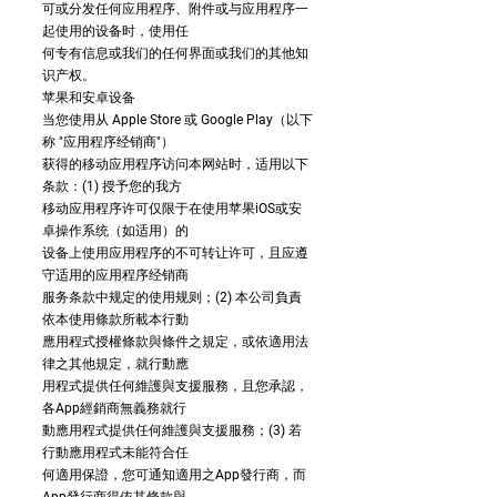
可或分发任何应用程序、附件或与应用程序一
起使用的设备时，使用任
何专有信息或我们的任何界面或我们的其他知
识产权。
苹果和安卓设备
当您使用从 Apple Store 或 Google Play（以下
称 "应用程序经销商"）
获得的移动应用程序访问本网站时，适用以下
条款：(1) 授予您的我方
移动应用程序许可仅限于在使用苹果iOS或安
卓操作系统（如适用）的
设备上使用应用程序的不可转让许可，且应遵
守适用的应用程序经销商
服务条款中规定的使用规则；(2) 本公司負責
依本使用條款所載本行動
應用程式授權條款與條件之規定，或依適用法
律之其他規定，就行動應
用程式提供任何維護與支援服務，且您承認，
各App經銷商無義務就行
動應用程式提供任何維護與支援服務；(3) 若
行動應用程式未能符合任
何適用保證，您可通知適用之App發行商，而