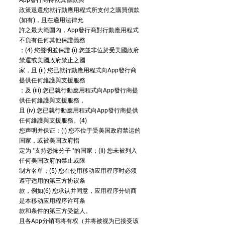
App發行商得依其條款與
政策退還您就行動應用程式所支付之購買價款
(如有)，且在適用法律允
許之最大範圍內，App發行商對行動應用程式
不負有任何其他保證義務
；(4) 您聲明並保證 (i) 您並非位於受美國政府
禁運或美國政府禁止之國
家，且 (ii) 您已就行動應用程式向App發行商
提供任何維護與支援服務
；及 (iii) 您已就行動應用程式向App發行商提
供任何維護與支援服務，
且 (iv) 您已就行動應用程式向App發行商提供
任何維護與支援服務。(4)
您声明并保证：(i) 您不位于受美国政府禁运的
国家，或被美国政府指
定为 "支持恐怖分子 "的国家；(ii) 您未被列入
任何美国政府的禁止或限
制方名单；(5) 您在使用移动应用程序时必须
遵守适用的第三方协议条
款，例如(6) 您承认并同意，应用程序分销商
是本移动应用程序许可条
款和条件的第三方受益人。
且各App分销商将有权（并将被视为已接受该