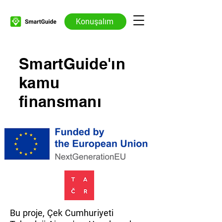
Konuşalım
SmartGuide'ın
kamu
finansmanı
Bu proje, Çek Cumhuriyeti