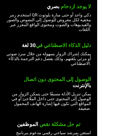
لا يوجد
ازدحام
بصري
استخدم رمز QR ذكي واحد أو حتى منارة بلوتوث
مخفية لكل معروض للوصول إلى النصوص والصور
والفيديوهات والصوت ومحتوى الواقع المعزز عبر
اللغات.
دليل الذكاء الاصطناعي في
30 لغة
يمكنك إشراك الزوار بسهولة من خلال سرد صوتي
أو مرئي بلغتهم، وذلك بفضل دعم الترجمة بالذكاء
الاصطناعي.
الوصول إلى المحتوى دون اتصال
بالإنترنت
يمكن تنزيل الأدلة مسبقًا حتى يتمكن الزوار من
الوصول إلى المحتوى حتى داخل الملاجئ أو في
المواقع التي تكون فيها إشارة الهاتف المحمول
ضعيفة.
تم حل
مشكلة نقص
الموظفين
استعن بمرشد سياحي رقمي مدعوم ببرنامج