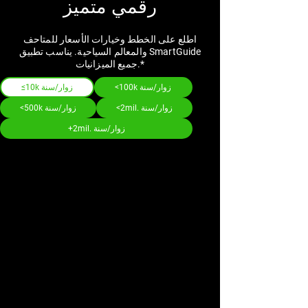
رقمي متميز
اطلع على الخطط وخيارات الأسعار للمتاحف
والمعالم السياحية. يناسب تطبيق SmartGuide
جميع الميزانيات.*
<100k زوار/سنة
≤10k زوار/سنة
<2mil. زوار/سنة
<500k زوار/سنة
+2mil. زوار/سنة