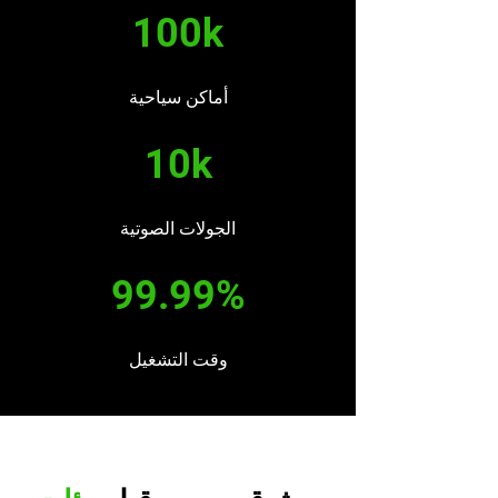
100k
أماكن سياحية
10k
الجولات الصوتية
99.99%
وقت التشغيل