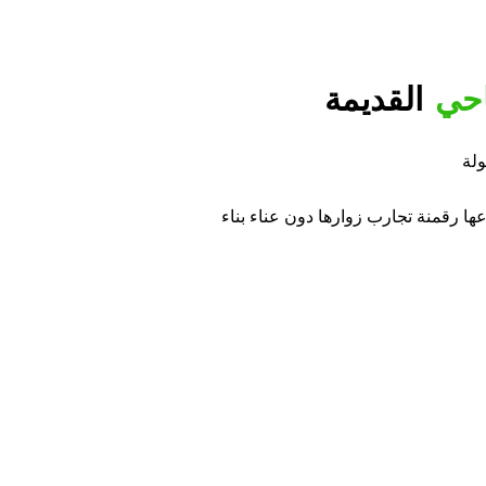
احي
القديمة
عها رقمنة تجارب زوارها دون عناء بناء