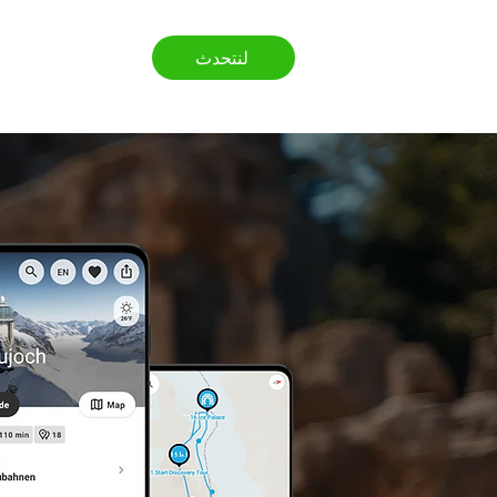
لنتحدث
ر