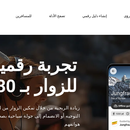
ؤى
إنشاء دليل رقمي
تصفح الأدلة
للمسافرين
تجربة رقمية
للزوار بـ 30 لغة
زيادة الربحية من خلال تمكين الزوار من 
التوجيه أو الانضمام إلى جولة سياحية ب
هواتفهم