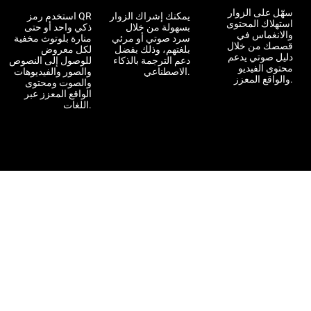
سهّل على الزوار
يمكنك إشراك الزوار
استخدم رمز QR
استهلاك المحتوى
بسهولة من خلال
ذكي واحد أو حتى
والانغماس في
سرد صوتي أو مرئي
منارة بلوتوث مخفية
قصصك من خلال
بلغتهم، وذلك بفضل
لكل معروض
دليل صوتي يدعم
دعم الترجمة بالذكاء
للوصول إلى النصوص
محتوى الفيديو
الاصطناعي.
والصور والفيديوهات
والواقع المعزز.
والصوت ومحتوى
الواقع المعزز عبر
اللغات.