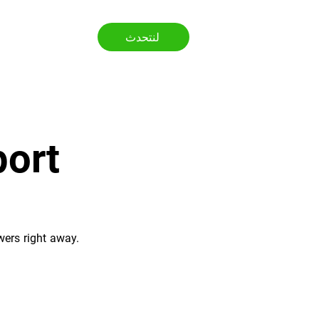
لنتحدث
ر
ort
wers right away.