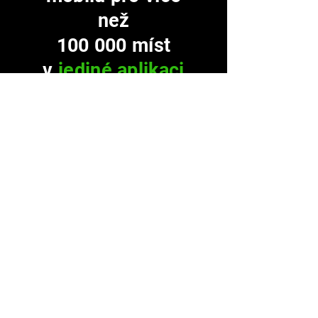
než
100 000 míst
v
jediné aplikaci
Přehled průvodců
Praha
Přemýšleli jste někdy o tom,
jaké by to bylo vstoupit do...