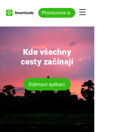
Promluvme si
Kde všechny
cesty začínají
Stáhnout aplikaci