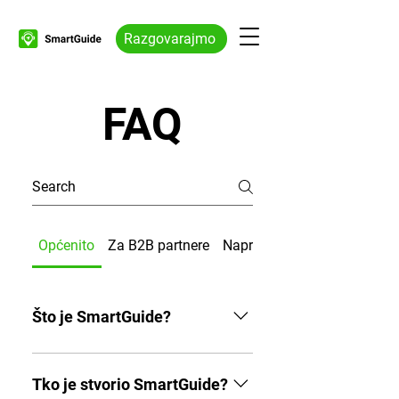
Razgovarajmo
FAQ
Općenito
Za B2B partnere
Napredna pitanja za B2B pa
Što je SmartGuide?
SmartGuide je platforma za audio
vodiče s umjetnom inteligencijom.
Tko je stvorio SmartGuide?