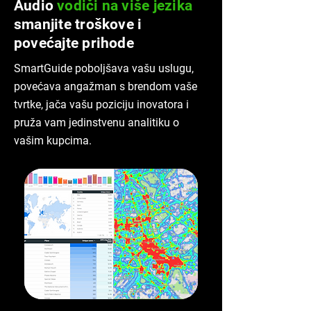
Audio
vodiči na više jezika
smanjite troškove i
povećajte prihode
SmartGuide poboljšava vašu uslugu,
povećava angažman s brendom vaše
tvrtke, jača vašu poziciju inovatora i
pruža vam jedinstvenu analitiku o
vašim kupcima.