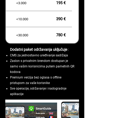
195 €
<3.000
390 €
<10.000
780 €
<30.000
Dodatni paket održavanja uključuje
:
CMS za jednostavno uređivanje sadržaja
Zaslon s privatnim brendom dostupan je
samo vašim korisnicima putem pametnih QR
kodova
Premium verzija bez oglasa s offline
pristupom za vaše korisnike
Sve operacije, održavanje i nadogradnje
aplikacije