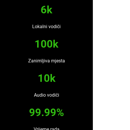
6k
Lokalni vodiči
100k
Zanimljiva mjesta
10k
Audio vodiči
99.99%
Vrijeme rada