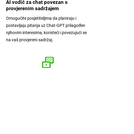
AI vodič za chat povezan s
provjerenim sadržajem
Omogućite posjetiteljima da planiraju i
postavljaju pitanja uz Chat-GPT prilagođen
njihovim interesima, koristeći i povezujući se
na vaš provjereni sadržaj.
Web funkcionalnosti u aplikaciji
vodiča
Ugradite svoje responzivne web
funkcionalnosti (npr. kalendar događaja,
stranicu za rezervacije...) u aplikaciju.