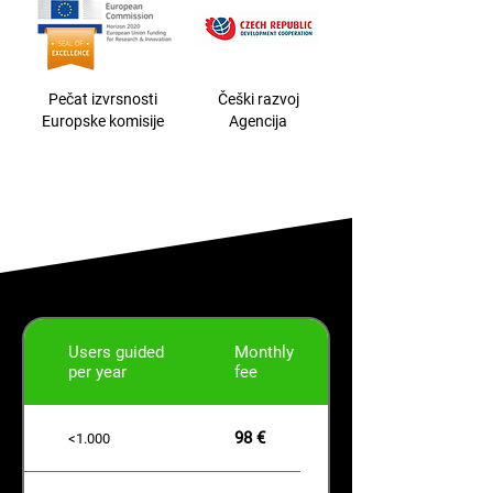
Pečat izvrsnosti
Češki razvoj
Europske komisije
Agencija
Users guided
Monthly
per year
fee
98 €
<1.000