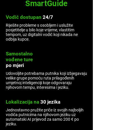
SmartGuide
Vodič
dostupan
24/7
Riješite probleme s osobljem i uslužite
posjetitelje u bilo koje vrijeme, vlastitim
tempom, uz digitalni vodič koji nikada ne
odbija kupce.
Samostalno
vođene
ture
po
mjeri
Udovoljite potrebama putnika koji izbjegavaju
velike grupe pomoću ruta prilagođenih
umjetnoj inteligenciji koje odgovaraju
njihovom tempu, interesima i jeziku.
Lokalizacija
na
30 jezika
Jednostavno pružite priče iz svojih najboljih
vodiča putnicima na njihovom jeziku uz
automatski AI prijevod za samo 200 € po
jeziku.