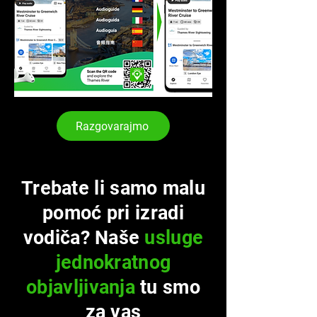
Razgovarajmo
Trebate li samo malu
pomoć pri izradi
vodiča? Naše
usluge
jednokratnog
objavljivanja
tu smo
za vas