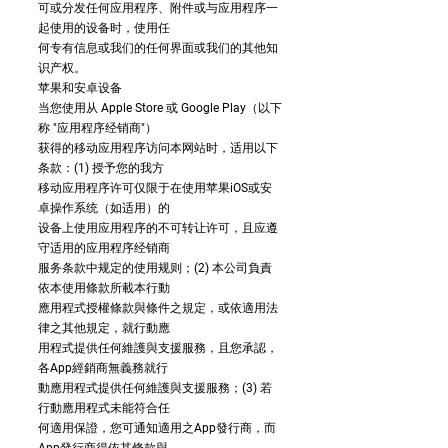
可或分发任何应用程序、附件或与应用程序一
起使用的设备时，使用任
何专有信息或我们的任何界面或我们的其他知
识产权。
苹果和安卓设备
当您使用从 Apple Store 或 Google Play（以下
称 "应用程序经销商"）
获得的移动应用程序访问本网站时，适用以下
条款：(1) 授予您的我方
移动应用程序许可仅限于在使用苹果iOS或安
卓操作系统（如适用）的
设备上使用应用程序的不可转让许可，且应遵
守适用的应用程序经销商
服务条款中规定的使用规则；(2) 本公司負責
依本使用條款所載本行動
應用程式授權條款與條件之規定，或依適用法
律之其他規定，就行動應
用程式提供任何維護與支援服務，且您承認，
各App經銷商無義務就行
動應用程式提供任何維護與支援服務；(3) 若
行動應用程式未能符合任
何適用保證，您可通知適用之App發行商，而