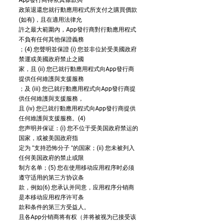
App發行商得依其條款與
政策退還您就行動應用程式所支付之購買價款
(如有)，且在適用法律允
許之最大範圍內，App發行商對行動應用程式
不負有任何其他保證義務
；(4) 您聲明並保證 (i) 您並非位於受美國政府
禁運或美國政府禁止之國
家，且 (ii) 您已就行動應用程式向App發行商
提供任何維護與支援服務
；及 (iii) 您已就行動應用程式向App發行商提
供任何維護與支援服務，
且 (iv) 您已就行動應用程式向App發行商提供
任何維護與支援服務。(4)
您声明并保证：(i) 您不位于受美国政府禁运的
国家，或被美国政府指
定为 "支持恐怖分子 "的国家；(ii) 您未被列入
任何美国政府的禁止或限
制方名单；(5) 您在使用移动应用程序时必须
遵守适用的第三方协议条
款，例如(6) 您承认并同意，应用程序分销商
是本移动应用程序许可条
款和条件的第三方受益人。
且各App分销商将有权（并将被视为已接受该