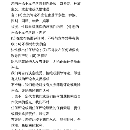
您的评论不应包含冒犯性亵渎，或辱骂、种族
主义、攻击性或仇恨性语
言；(3) 您的评论不应包含基于宗教、种族、
性别、国籍、年龄、婚姻
状况、性取向或残疾的歧视性内容；(4) 您的
评论不应包含以下内容
(5) 在发布负面评论时，不得与竞争对手有关
联；6) 不得对行为的合
法性做出任何结论；(7) 不得发布任何虚假或
误导性声明；(8) 不得组
织活动鼓励他人发布评论，无论正面还是负面
评论。
我们可自行决定接受、拒绝或删除评论。即使
有人认为评论令人反感或
不准确，我们也绝对没有义务筛选评论或删除
评论。评论未经我们认可
，也不一定代表我们或我们任何附属机构或合
作伙伴的观点。我们不对
任何评论或因任何评论导致的任何索赔、责任
或损失承担责任。通过发
布评论，您特此授予我们永久、非排他性、全
球性、免版税的权利、