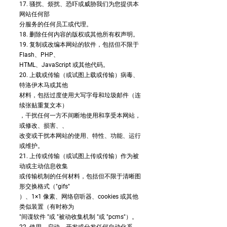
17. 骚扰、烦扰、恐吓或威胁我们为您提供本
网站任何部
分服务的任何员工或代理。
18. 删除任何内容的版权或其他所有权声明。
19. 复制或改编本网站的软件，包括但不限于
Flash、PHP、
HTML、JavaScript 或其他代码。
20. 上载或传输（或试图上载或传输）病毒、
特洛伊木马或其他
材料，包括过度使用大写字母和垃圾邮件（连
续张贴重复文本）
，干扰任何一方不间断地使用和享受本网站，
或修改、损害、、
改变或干扰本网站的使用、特性、功能、运行
或维护。
21. 上传或传输（或试图上传或传输）作为被
动或主动信息收集
或传输机制的任何材料，包括但不限于清晰图
形交换格式（"gifs"
）、1×1 像素、网络窃听器、cookies 或其他
类似装置（有时称为
"间谍软件 "或 "被动收集机制 "或 "pcms"）。