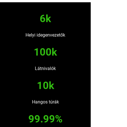
6k
Helyi idegenvezetők
100k
Látnivalók
10k
Hangos túrák
99.99%