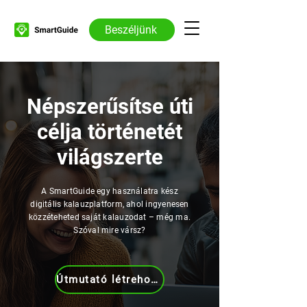
Beszéljünk
Népszerűsítse úti
célja történetét
világszerte
A SmartGuide egy használatra kész
digitális kalauzplatform, ahol ingyenesen
közzéteheted saját kalauzodat – még ma.
Szóval mire vársz?
Útmutató létrehozása