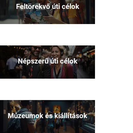
Feltörekvő úti célok
Népszerű úti célok
Múzeumok és kiállítások