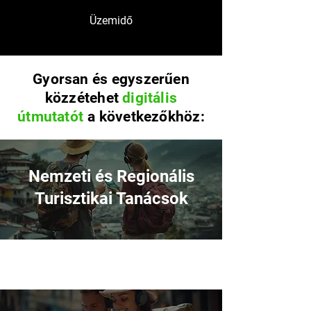
Üzemidő
Gyorsan és egyszerűen
közzétehet
digitális
útmutatót
a következőkhöz:
Nemzeti és Regionális
Turisztikai Tanácsok