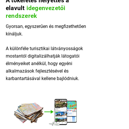
A tökéletes helyettes a
elavult
idegenvezetői
rendszerek
Gyorsan, egyszerűen és megfizethetően
kínáljuk.
A különféle turisztikai látványosságok
mostantól digitalizálhatják látogatói
élményeiket anélkül, hogy egyéni
alkalmazások fejlesztésével és
karbantartásával kellene bajlódniuk.