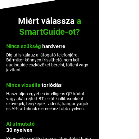
Miért válassza
a
SmartGuide-ot?
Nincs
szükség
hardverre
Digitális kalauz a látogató telefonjára.
Bármikor könnyen frissíthető, nem kell
audioguide eszközöket bérelni, tölteni vagy
javítani.
Nincs vizuális
torlódás
Használjon egyetlen intelligens QR-kódot
vagy akár rejtett BT-jelzőt kiállításonként
szövegek, fényképek, videók, hanganyagok
és AR-tartalmak eléréséhez több nyelven.
AI útmutató
30 nyelven
Könnyedén szólítsd meg a látogatókat hang-