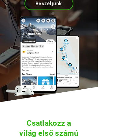
Beszéljünk
Csatlakozz a
világ első számú