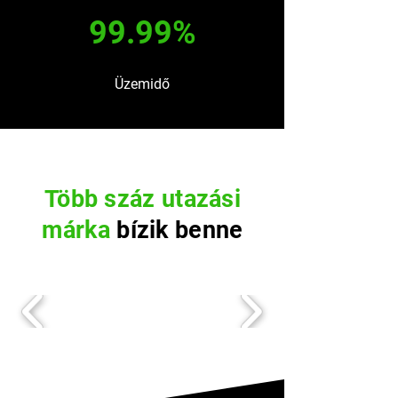
99.99%
Üzemidő
Több száz utazási
márka
bízik benne