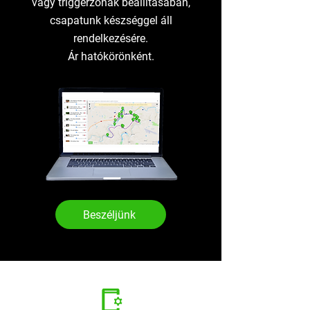
vagy triggerzónák beállításában,
csapatunk készséggel áll
rendelkezésére.
Ár hatókörönként.
Beszéljünk