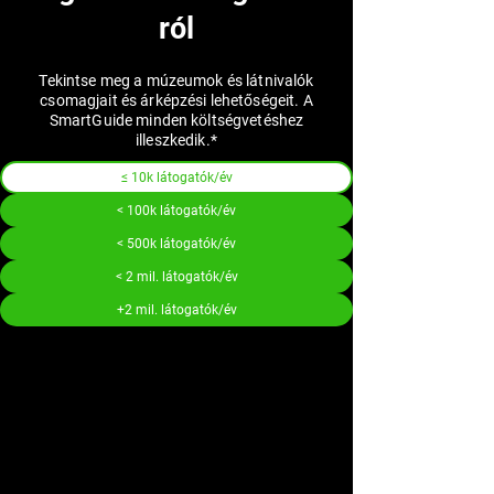
ról
Tekintse meg a múzeumok és látnivalók
csomagjait és árképzési lehetőségeit. A
SmartGuide minden költségvetéshez
illeszkedik.*
≤ 10k látogatók/év
< 100k látogatók/év
< 500k látogatók/év
< 2 mil. látogatók/év
+2 mil. látogatók/év