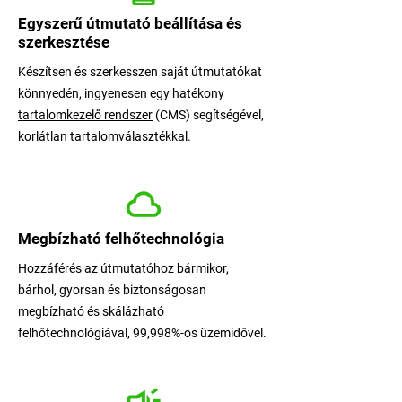
A SmartGu
Egyszerű útmutató beállítása és
szerkesztése
Készítsen és szerkesszen saját útmutatókat
könnyedén, ingyenesen egy hatékony
tartalomkezelő rendszer
(CMS) segítségével,
korlátlan tartalomválasztékkal.
Megbízható felhőtechnológia
Hozzáférés az útmutatóhoz bármikor,
bárhol, gyorsan és biztonságosan
megbízható és skálázható
felhőtechnológiával, 99,998%-os üzemidővel.