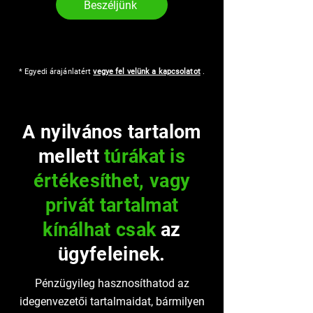
Beszéljünk
* Egyedi árajánlatért
vegye fel velünk a kapcsolatot
.
A nyilvános tartalom
mellett
túrákat is
értékesíthet, vagy
privát tartalmat
kínálhat csak
az
ügyfeleinek.
Pénzügyileg hasznosíthatod az
idegenvezetői tartalmaidat, bármilyen