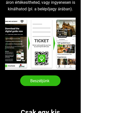
áron értékesítheted, vagy ingyenesen is
kínálhatod (pl. a belépőjegy árában).
Beszéljünk
Csak egy kis