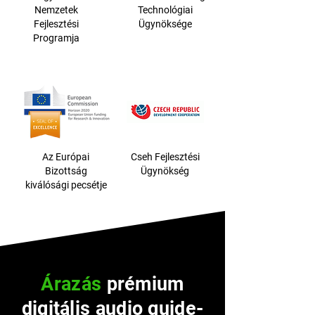
Nemzetek
Technológiai
Fejlesztési
Ügynöksége
Programja
Az Európai
Cseh Fejlesztési
Bizottság
Ügynökség
kiválósági pecsétje
Árazás
prémium
digitális audio guide-