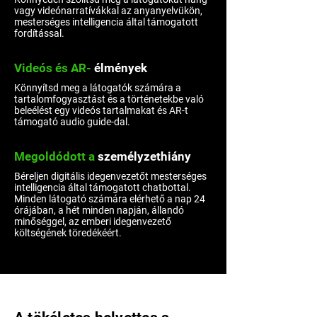
vagy videónarratívákkal az anyanyelvükön,
mesterséges intelligencia által támogatott
fordítással.
Videós és AR-
élmények
Könnyítsd meg a látogatók számára a
tartalomfogyasztást és a történetekbe való
beleélést egy videós tartalmakat és AR-t
támogató audio guide-dal.
Megoldódott
a
személyzethiány
Béreljen digitális idegenvezetőt mesterséges
intelligencia által támogatott chatbottal.
Minden látogató számára elérhető a nap 24
órájában, a hét minden napján, állandó
minőséggel, az emberi idegenvezető
költségének töredékéért.