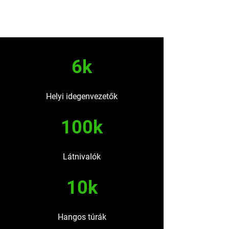
6k
Helyi idegenvezetők
100k
Látnivalók
10k
Hangos túrák