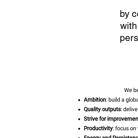
by c
with
pers
We be
Ambition
: build a glo
Quality outputs
: deliv
Strive for improvemen
Productivity
: focus on
Energy and Persisten