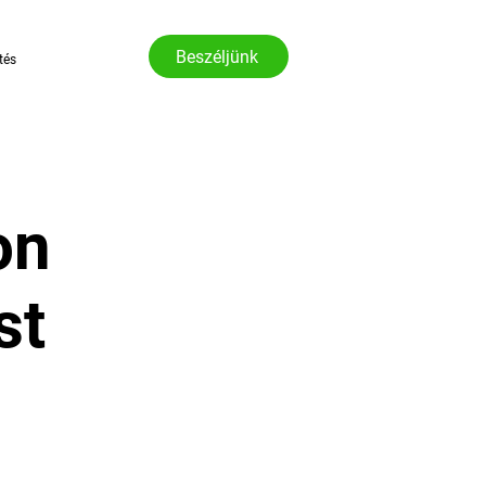
Beszéljünk
tés
on
st