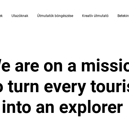
ek
Utazóknak
Útmutatók böngészése
Kreatív útmutató
Betekin
e are on a missi
o turn every touri
into an explorer