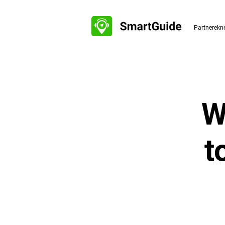
Partnerekn
W
t