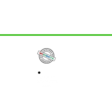
natkozó felté
ított állami