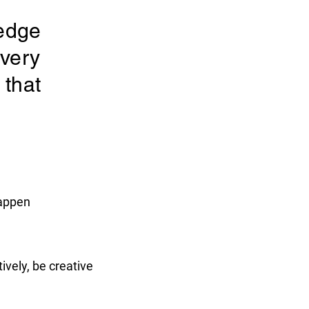
ledge
every
 that
happen
ively, be creative