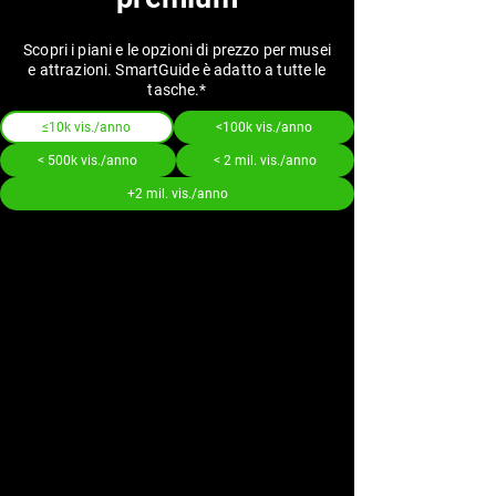
Scopri i piani e le opzioni di prezzo per musei
e attrazioni. SmartGuide è adatto a tutte le
tasche.*
≤10k vis./anno
<100k vis./anno
< 500k vis./anno
< 2 mil. vis./anno
+2 mil. vis./anno