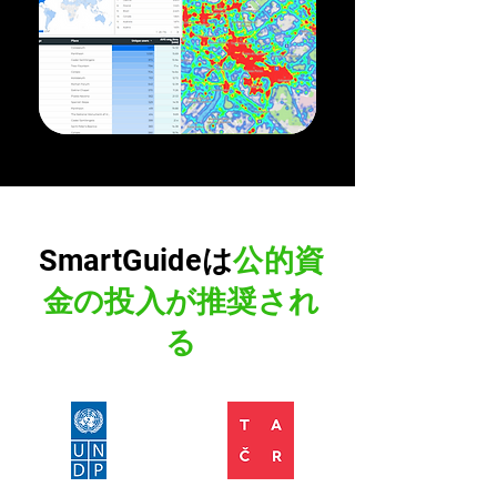
SmartGuideは
公的資
金の投入が推奨され
る