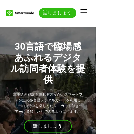
話しましょう
30言語で臨場感
あふれるデジタ
ル訪問者体験を提
供
軍事遺産施設を訪れる方々が、スマートフ
ォン上の多言語デジタルガイドを利用し
て、自由見学を楽しんだり、ガイド付きツ
アーに参加したりできるようにします。
話しましょう