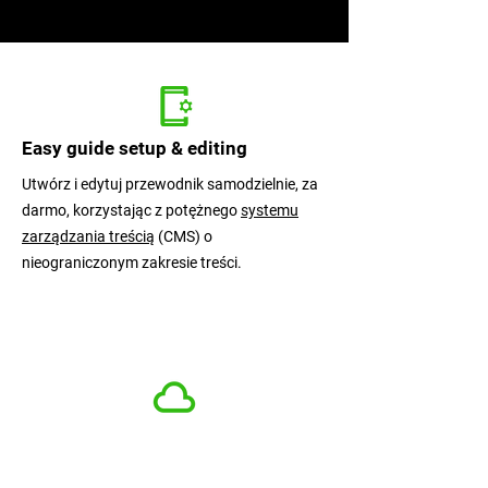
Easy guide setup & editing
Utwórz i edytuj przewodnik samodzielnie, za
darmo, korzystając z potężnego
systemu
zarządzania treścią
(CMS) o
nieograniczonym zakresie treści.
Reliable cloud technology
Access guide anytime anywhere quickly and