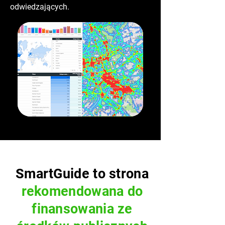
odwiedzających.
SmartGuide to strona
rekomendowana do
finansowania ze