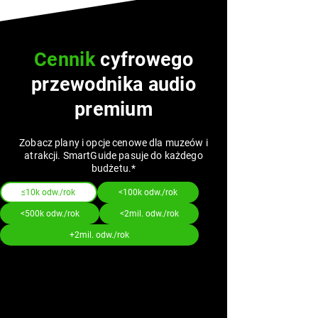
Cennik
cyfrowego
przewodnika audio
premium
Zobacz plany i opcje cenowe dla muzeów i
atrakcji. SmartGuide pasuje do każdego
budżetu.*
≤10k odw./rok
<100k odw./rok
<500k odw./rok
<2mil. odw./rok
+2mil. odw./rok