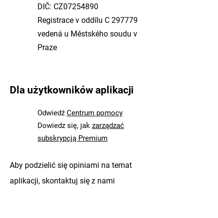
DIČ: CZ07254890
Registrace v oddílu C 297779
vedená u Městského soudu v
Praze
Dla użytkowników aplikacji
Odwiedź
Centrum pomocy
Dowiedz się, jak
zarządzać
subskrypcją Premium
Aby podzielić się opiniami na temat
aplikacji, skontaktuj się z nami
bezpośrednio za pomocą aplikacji
mobilnej
SmartGuide
"Podziel się