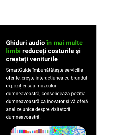
Ghiduri
audio
în mai multe
limbi
reduceți costurile și
creșteți veniturile
SmartGuide îmbunătățește serviciile
oferite, crește interacțiunea cu brandul
expoziției sau muzeului
dumneavoastră, consolidează poziția
dumneavoastră ca inovator și vă oferă
analize unice despre vizitatorii
dumneavoastră.