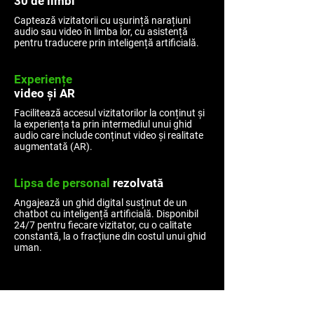
30 de limbi
Captează vizitatorii cu ușurință narațiuni
audio sau video în limba lor, cu asistență
pentru traducere prin inteligență artificială.
Experiențe
video și AR
Facilitează accesul vizitatorilor la conținut și
la experiența ta prin intermediul unui ghid
audio care include conținut video și realitate
augmentată (AR).
Lipsa de personal
rezolvată
Angajează un ghid digital susținut de un
chatbot cu inteligență artificială. Disponibil
24/7 pentru fiecare vizitator, cu o calitate
constantă, la o fracțiune din costul unui ghid
uman.