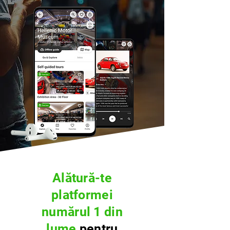
Alătură-te
platformei
numărul 1 din
lume
pentru