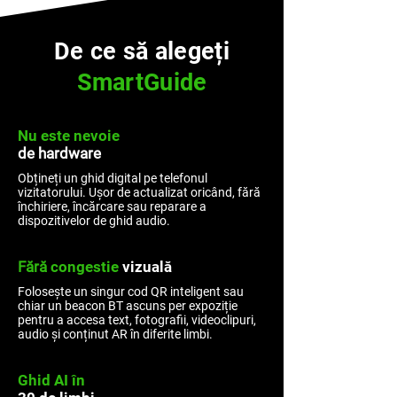
De ce să alegeți
SmartGuide
Nu
este nevoie
de hardware
Obțineți un ghid digital pe telefonul
vizitatorului. Ușor de actualizat oricând, fără
închiriere, încărcare sau reparare a
dispozitivelor de ghid audio.
Fără
congestie
vizuală
Folosește un singur cod QR inteligent sau
chiar un beacon BT ascuns per expoziție
pentru a accesa text, fotografii, videoclipuri,
audio și conținut AR în diferite limbi.
Ghid AI în