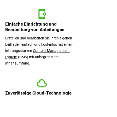
Die
Einfache Einrichtung und
Bearbeitung von Anleitungen
Erstellen und bearbeiten Sie Ihren eigenen
Leitfaden einfach und kostenlos mit einem
leistungsstarken
Content-Management-
System
(CMS) mit unbegrenztem
Inhaltsumfang.
Zuverlässige Cloud-Technologie
Greifen Sie jederzeit und überall schnell und
sicher auf den Leitfaden zu – dank
zuverlässiger und skalierbarer Cloud-