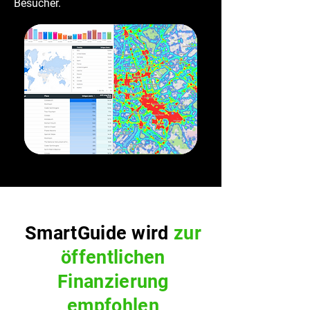
Besucher.
SmartGuide wird
zur
öffentlichen
Finanzierung
empfohlen