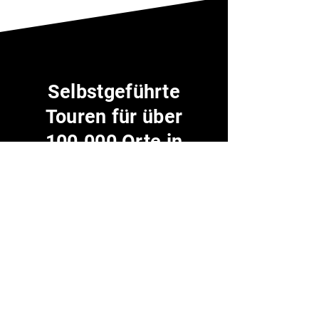
Selbstgeführte
Touren für über
100.000 Orte in
einer einzigen App
Leitfäden durchsuchen