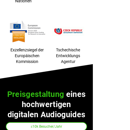
Nationen
Exzellenzsiegel der
Tschechische
Europäischen
Entwicklungs
Kommission
Agentur
Preisgestaltung
eines
hochwertigen
digitalen Audioguides
≤10k Besucher/Jahr