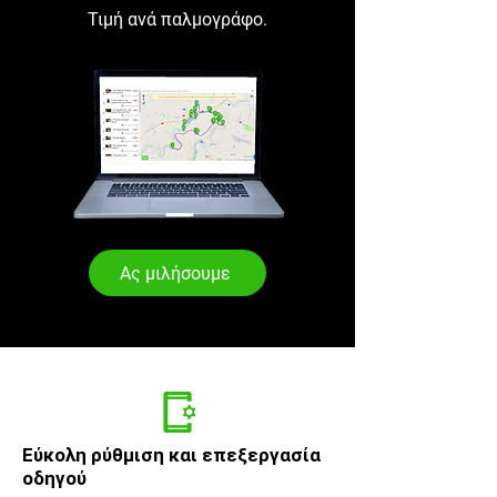
Τιμή ανά παλμογράφο.
Ας μιλήσουμε
Κορυφαίες
​Εύκολη ρύθμιση και επεξεργασία
οδηγού