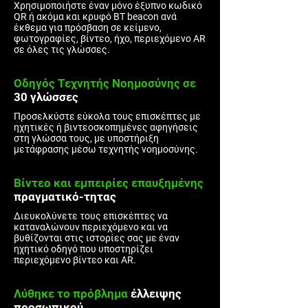
Χρησιμοποιήστε έναν μόνο έξυπνο κωδικό
QR ή ακόμα και κρυφό BT beacon ανά
έκθεμα για πρόσβαση σε κείμενο,
φωτογραφίες, βίντεο, ήχο, περιεχόμενο AR
σε όλες τις γλώσσες.
Οδηγός Τεχνητής Νοημοσύνης σε
30 γλώσσες
Προσελκύστε εύκολα τους επισκέπτες με
ηχητικές ή βιντεοσκοπημένες αφηγήσεις
στη γλώσσα τους, με υποστήριξη
μετάφρασης μέσω τεχνητής νοημοσύνης.
Βίντεο και εμπειρίες επαυξημένης
πραγματικό-τητας
Διευκολύνετε τους επισκέπτες να
καταναλώνουν περιεχόμενο και να
βυθίζονται στις ιστορίες σας με έναν
ηχητικό οδηγό που υποστηρίζει
περιεχόμενο βίντεο και AR.
Λύθηκε
το πρόβλημα
έλλειψης
προσωπικού