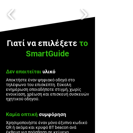
Γιατί να επιλέξετε
το
SmartGuide
Δεν
απαιτείται
υλικό
Αποκτήστε έναν ψηφιακό οδηγό στο
τηλέφωνο του επισκέπτη. Εύκολη
ενημέρωση οποιαδήποτε στιγμή, χωρίς
ενοικίαση, χρέωση και επισκευή συσκευών
ηχητικού οδηγού.
Καμία οπτική
συμφόρηση
Χρησιμοποιήστε έναν μόνο έξυπνο κωδικό
QR ή ακόμα και κρυφό BT beacon ανά
έκθεμα για πρόσβαση σε κείμενο,