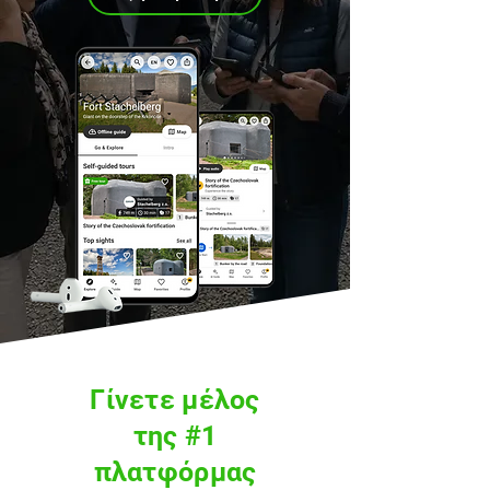
Γίνετε μέλος
της #1
πλατφόρμας