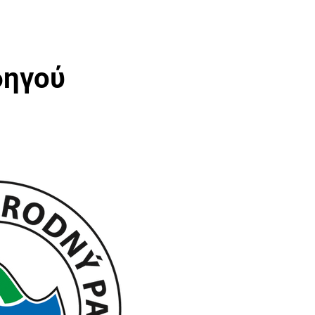
δηγού