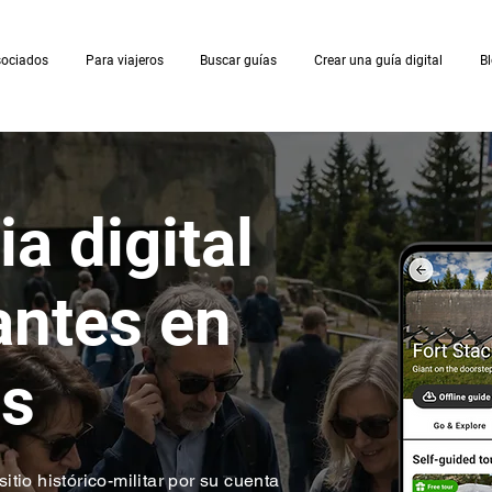
sociados
Para viajeros
Buscar guías
Crear una guía digital
B
a digital
antes en
as
sitio histórico-militar por su cuenta