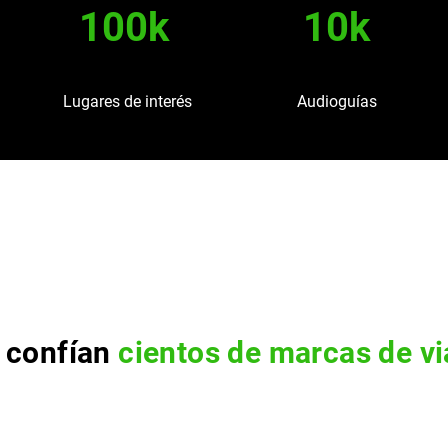
100k
10k
Lugares de interés
Audioguías
 confían
cientos de marcas de vi