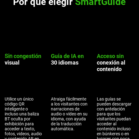
Por qué elegir
SmartGuide
Sin
congestión
Guía de IA en
Acceso sin
visual
30 idiomas
conexión al
contenido
Utilice un único
Atraiga fácilmente
Las guías se
código QR
a los visitantes con
pueden descargar
inteligente o
narraciones de
con antelación
incluso una baliza
audio o vídeo en su
para que los
BT oculta por
idioma, con ayuda
visitantes puedan
exhibición para
de la traducción
acceder al
acceder a texto,
automática.
contenido incluso
fotos, videos, audio
en búnkeres o en
y contenido AR en
lugares con poca