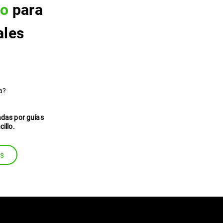
do
para
ales
a?
adas por guías
illo.
os