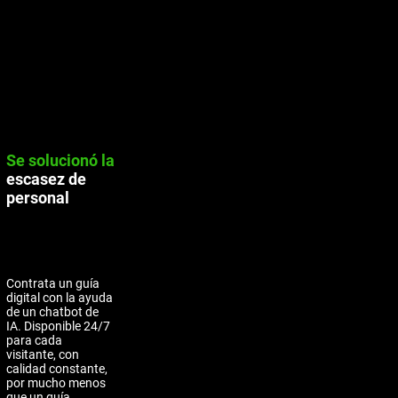
Se solucionó
la
escasez de
personal
Contrata un guía
digital con la ayuda
de un chatbot de
IA. Disponible 24/7
para cada
visitante, con
calidad constante,
por mucho menos
que un guía