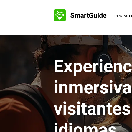
Para los a
Experienci
inmersiva
visitante
idiomas