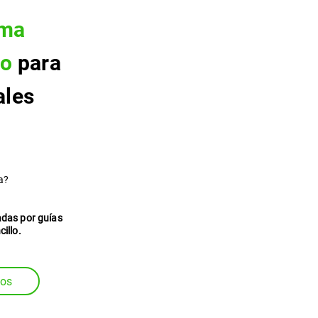
rma
do
para
ales
a?
adas por guías
illo.
ios