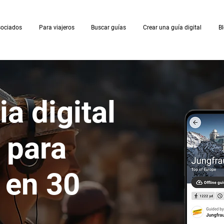
sociados
Para viajeros
Buscar guías
Crear una guía digital
B
a digital
 para
s en 30