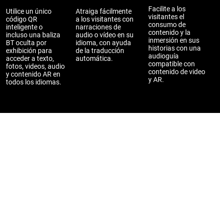
Facilite a los
Utilice un único
Atraiga fácilmente
visitantes el
código QR
a los visitantes con
consumo de
inteligente o
narraciones de
contenido y la
incluso una baliza
audio o vídeo en su
inmersión en sus
BT oculta por
idioma, con ayuda
historias con una
exhibición para
de la traducción
audioguía
acceder a texto,
automática.
compatible con
fotos, videos, audio
contenido de video
y contenido AR en
y AR.
todos los idiomas.