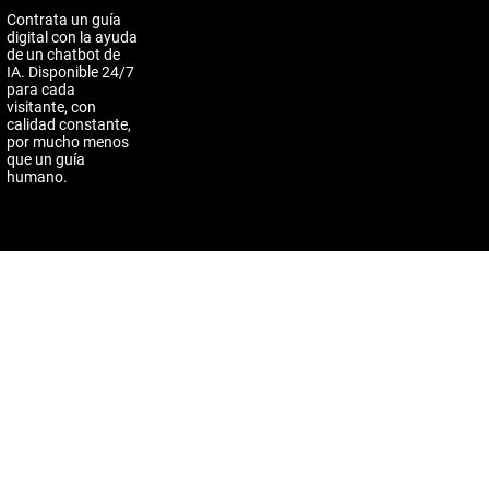
Contrata un guía
digital con la ayuda
de un chatbot de
IA. Disponible 24/7
para cada
visitante, con
calidad constante,
por mucho menos
que un guía
humano.