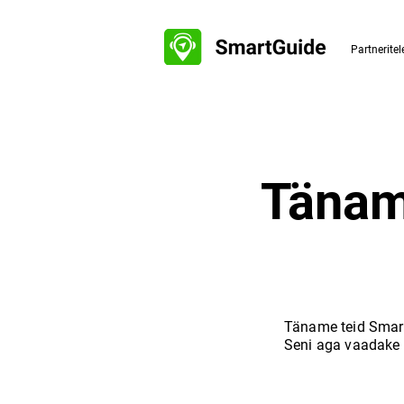
Partneritel
Tänam
Täname teid Smart
Seni aga vaadake