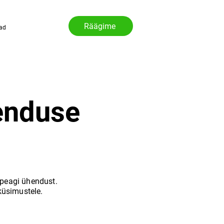
Räägime
ad
enduse
 peagi ühendust.
 küsimustele.