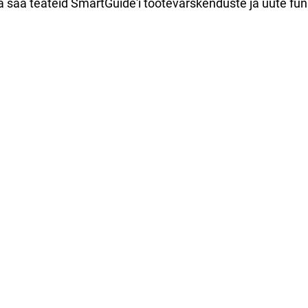
a ja saa teateid SmartGuide'i tootevärskenduste ja uute fu