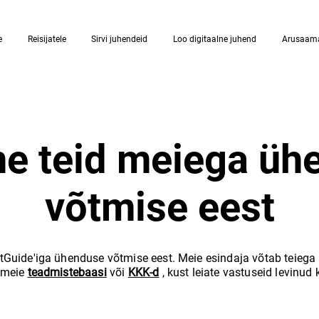
e
Reisijatele
Sirvi juhendeid
Loo digitaalne juhend
Arusaam
e teid meiega üh
võtmise eest
Guide'iga ühenduse võtmise eest. Meie esindaja võtab teiega
 meie
teadmistebaasi
või
KKK-d
, kust leiate vastuseid levinud