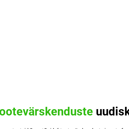
tootevärskenduste
uudisk