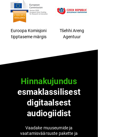
Euroopa Komisjoni
Tšehhi Areng
tipptaseme märgis
Agentuur
Hinnakujundus
esmaklassilisest
digitaalsest
audiogiidist
Vaadake muuseumide ja
vaatamisväärsuste pakette ja