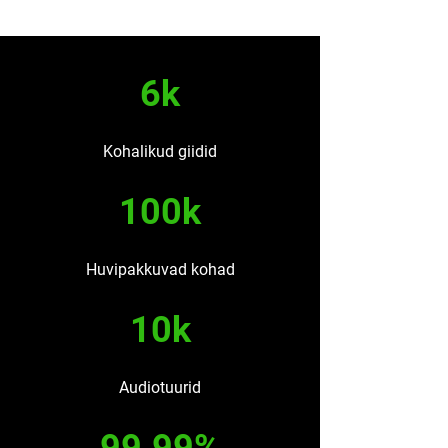
6k
Kohalikud giidid
100k
Huvipakkuvad kohad
10k
Audiotuurid