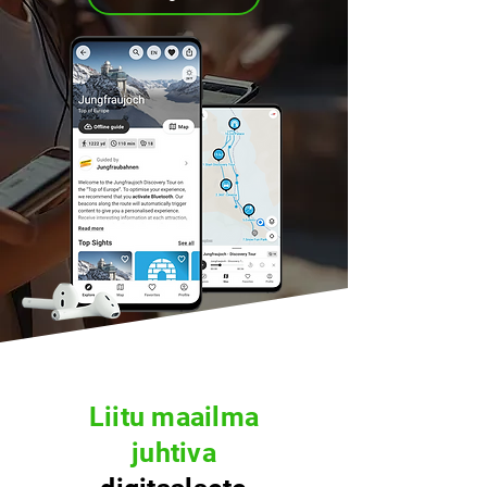
Liitu maailma
juhtiva