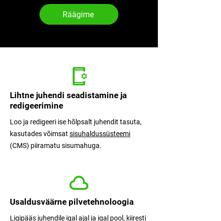
Räägime
Lihtne juhendi seadistamine ja
redigeerimine
Loo ja redigeeri ise hõlpsalt juhendit tasuta,
kasutades võimsat
sisuhaldussüsteemi
(CMS) piiramatu sisumahuga.
Usaldusväärne pilvetehnoloogia
Ligipääs juhendile igal ajal ja igal pool, kiiresti