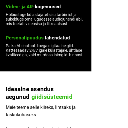
Video- ja AR-
kogemused
Hõlbustage külastajatel sisu tarbimist ja
sukelduge oma lugudesse audiojuhendi abil,
mis toetab videosisu ja liitreaalsust.
Personalipuudus
lahendatud
Palka AI-chatboti toega digitaalne giid.
Kättesaadav 24/7 igale külastajale, ühtlase
kvaliteediga, vaid murdosa inimgiidi hinnast.
Ideaalne asendus
aegunud
giidisüsteemid
Meie teeme selle kiireks, lihtsaks ja
taskukohaseks.