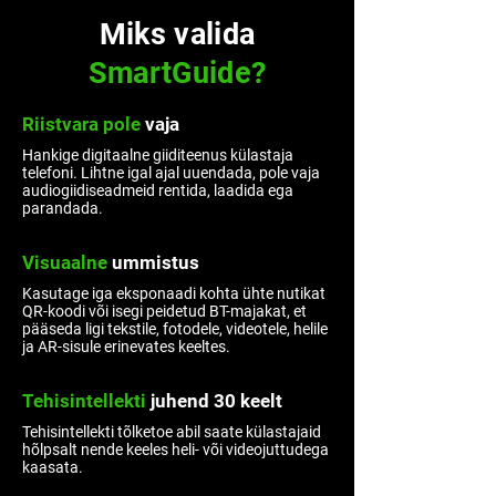
Miks valida
SmartGuide?
Riistvara pole
vaja
Hankige digitaalne giiditeenus külastaja
telefoni. Lihtne igal ajal uuendada, pole vaja
audiogiidiseadmeid rentida, laadida ega
parandada.
Visuaalne
ummistus
puudub
Kasutage iga eksponaadi kohta ühte nutikat
QR-koodi või isegi peidetud BT-majakat, et
pääseda ligi tekstile, fotodele, videotele, helile
ja AR-sisule erinevates keeltes.
Tehisintellekti
juhend 30 keelt
Tehisintellekti tõlketoe abil saate külastajaid
hõlpsalt nende keeles heli- või videojuttudega
kaasata.