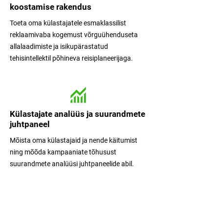
koostamise rakendus
Toeta oma külastajatele esmaklassilist
reklaamivaba kogemust võrguühenduseta
allalaadimiste ja isikupärastatud
tehisintellektil põhineva reisiplaneerijaga.
Külastajate analüüs ja suurandmete
juhtpaneel
Mõista oma külastajaid ja nende käitumist
ning mõõda kampaaniate tõhusust
suurandmete analüüsi juhtpaneelide abil.