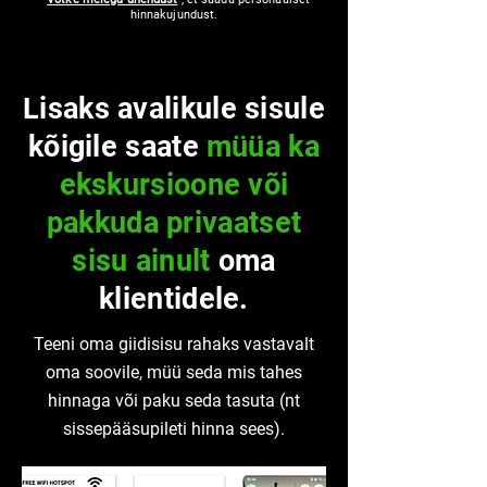
hinnakujundust.
Lisaks avalikule sisule
kõigile saate
müüa ka
ekskursioone või
pakkuda privaatset
sisu ainult
oma
klientidele.
Teeni oma giidisisu rahaks vastavalt
oma soovile, müü seda mis tahes
hinnaga või paku seda tasuta (nt
sissepääsupileti hinna sees).