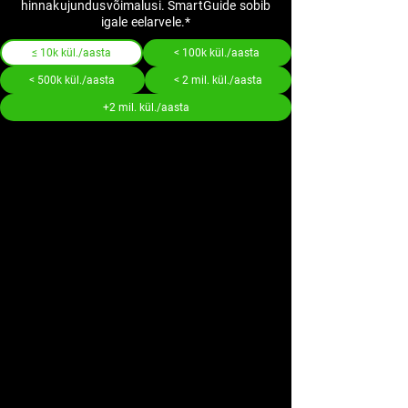
hinnakujundusvõimalusi. SmartGuide sobib
igale eelarvele.*
≤ 10k kül./aasta
< 100k kül./aasta
< 500k kül./aasta
< 2 mil. kül./aasta
+2 mil. kül./aasta