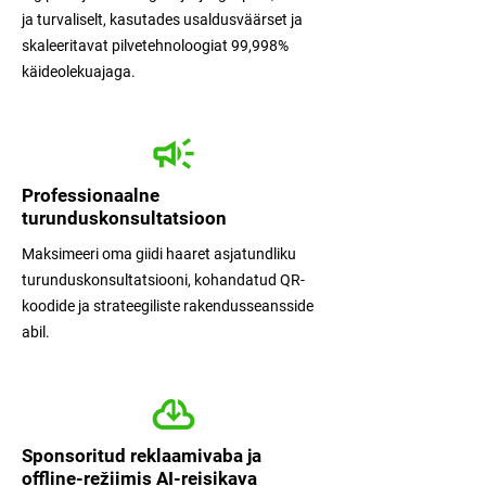
ja turvaliselt, kasutades usaldusväärset ja
skaleeritavat pilvetehnoloogiat 99,998%
käideolekuajaga.
Professionaalne
turunduskonsultatsioon
Maksimeeri oma giidi haaret asjatundliku
turunduskonsultatsiooni, kohandatud QR-
koodide ja strateegiliste rakendusseansside
abil.
Sponsoritud reklaamivaba ja
offline-režiimis AI-reisikava