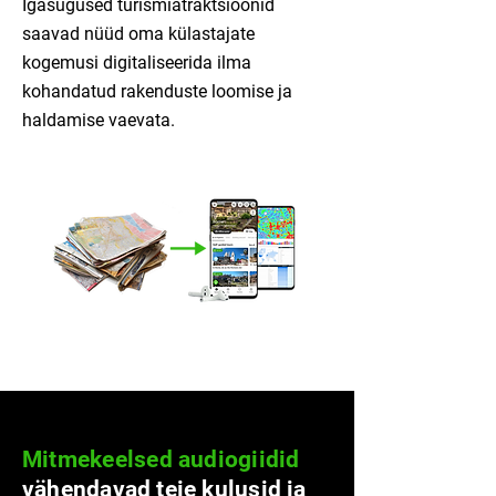
Igasugused turismiatraktsioonid
saavad nüüd oma külastajate
kogemusi digitaliseerida ilma
kohandatud rakenduste loomise ja
haldamise vaevata.
Mitmekeelsed audiogiidid
vähendavad
teie kulusid ja