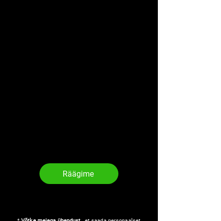
Räägime
*
Võtke meiega ühendust
, et saada personaalset