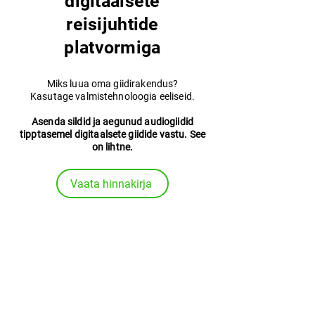
digitaalsete
reisijuhtide
platvormiga
Miks luua oma giidirakendus?
Kasutage valmistehnoloogia eeliseid.
Asenda sildid ja aegunud audiogiidid
tipptasemel digitaalsete giidide vastu. See
on lihtne.
Vaata hinnakirja