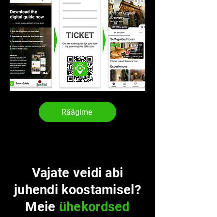
Räägime
Vajate veidi abi
juhendi koostamisel?
Meie
ühekordsed