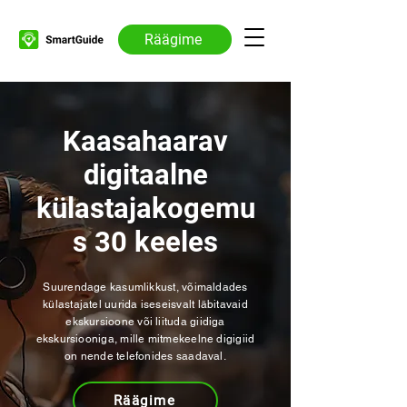
Räägime
Kaasahaarav
digitaalne
külastajakogemu
s 30 keeles
Suurendage kasumlikkust, võimaldades
külastajatel uurida iseseisvalt läbitavaid
ekskursioone või liituda giidiga
ekskursiooniga, mille mitmekeelne digigiid
on nende telefonides saadaval.
Räägime