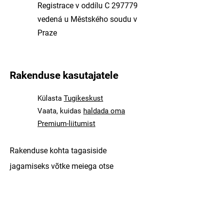
Registrace v oddílu C 297779
vedená u Městského soudu v
Praze
Rakenduse kasutajatele
Külasta
Tugikeskust
Vaata, kuidas
haldada oma
Premium-liitumist
Rakenduse kohta tagasiside
jagamiseks võtke meiega otse
ühendust, kasutades
SmartGuide'i
mobiilirakenduse
funktsiooni „Jaga
tagasisidet”.