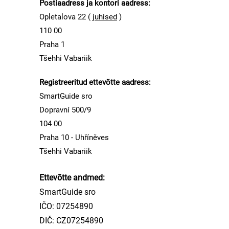
Postiaadress ja kontori aadress:
Opletalova 22 (
juhised
)
110 00
Praha 1
Tšehhi Vabariik
Registreeritud ettevõtte aadress:
SmartGuide sro
Dopravní 500/9
104 00
Praha 10 - Uhříněves
Tšehhi Vabariik
Ettevõtte andmed:
SmartGuide sro
IČO:
07254890
DIČ: CZ07254890