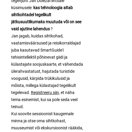
tegevjuht Jan Doležal lihtsale
küsimusele:
kas tehnoloogia aitab
sihtkohtadel tegelikult
jätkusuutlikumaks muutuda või on see
vaid ajutine lahendus
?
Jan jagab, kuidas sihtkohad,
vaatamisväärsused ja reisikorraldajad
juba kasutavad SmartGuide'i
tehisintellektil põhinevat giidi ja
külastajate soojuskaarte, et vähendada
ülerahvastatust, hajutada turistide
voogusid, kärpida trükikulusid ja
mõista, millega külastajad tegelikult
tegelevad.
Registreeru siin,
et näha
tema esinemist, kui sa pole seda veel
teinud.
Kui soovite sessioonist kaugemale
minna ja otse oma sihtkohast,
muuseumist või ekskursioonist rääkida,