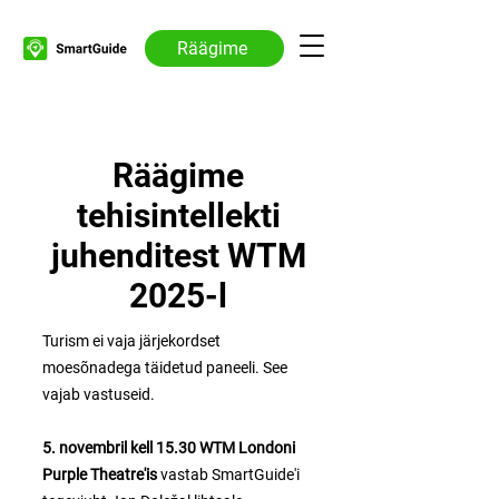
Räägime
Räägime
tehisintellekti
juhenditest WTM
2025-l
Turism ei vaja järjekordset
moesõnadega täidetud paneeli. See
vajab vastuseid.
5. novembril kell 15.30 WTM Londoni
Purple Theatre'is
vastab SmartGuide'i