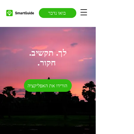
בואו נדבר
.לך. תקשיב
חקור
.
הורידו את האפליקציה