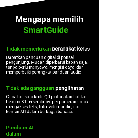
Mengapa memilih
?
SmartGuide
Tidak
memerlukan
perangkat ker
as
.
Dapatkan panduan digital di ponsel
pengunjung. Mudah diperbarui kapan saja,
tanpa perlu menyewa, mengisi daya, dan
memperbaiki perangkat panduan audio.
Tidak ada
gangguan
penglihatan
Gunakan satu kode QR pintar atau bahkan
beacon BT tersembunyi per pameran untuk
mengakses teks, foto, video, audio, dan
konten AR dalam berbagai bahasa.
Panduan AI
dalam