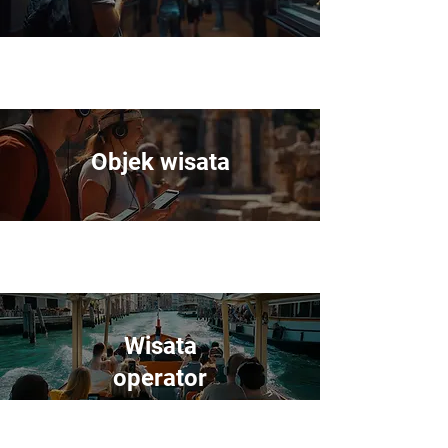
Objek wisata
Wisata
operator