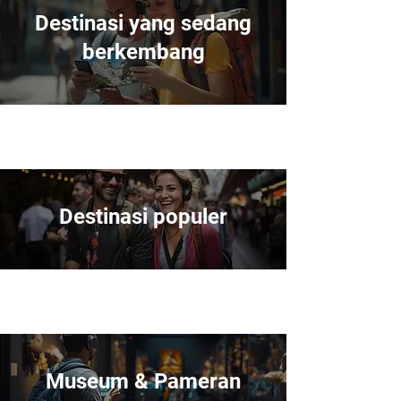
Destinasi yang sedang
berkembang
Destinasi populer
Museum & Pameran