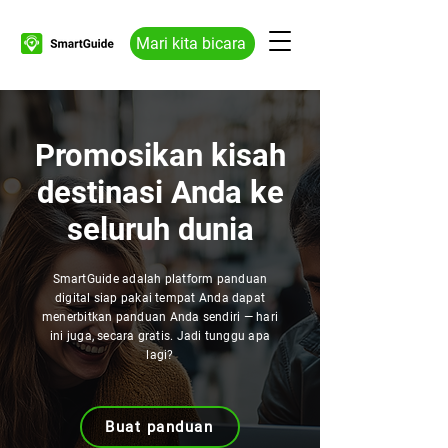
Mari kita bicara
Promosikan kisah
destinasi Anda ke
seluruh dunia
SmartGuide adalah platform panduan
digital siap pakai tempat Anda dapat
menerbitkan panduan Anda sendiri — hari
ini juga, secara gratis. Jadi tunggu apa
lagi?
Buat panduan