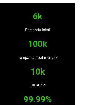
6k
Pemandu lokal
100k
Tempat-tempat menarik
10k
Tur audio
99.99%