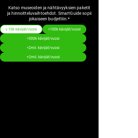
Katso museoiden ja nähtävyyksien paketit
ja hinnoitteluvaihtoehdot. SmartGuide sopii
jokaiseen budjettiin.*
≤ 10k kävijät/vuosi
<100k kävijät/vuosi
<500k kävijät/vuosi
<2mil. kävijät/vuosi
+2mil. kävijät/vuosi