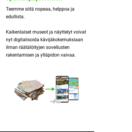
Teemme siitä nopeaa, helppoa ja
edullista.
Kaikenlaiset museot ja näyttelyt voivat
nyt digitalisoida kävijäkokemuksiaan
ilman räätälöityjen sovellusten
rakentamisen ja ylläpidon vaivaa.