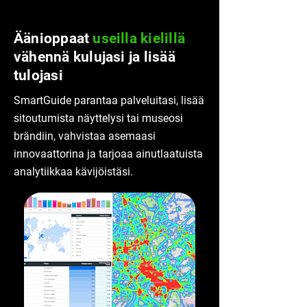
Äänioppaat
useilla kielillä
vähennä kulujasi ja lisää
tulojasi
SmartGuide parantaa palveluitasi, lisää
sitoutumista näyttelysi tai museosi
brändiin, vahvistaa asemaasi
innovaattorina ja tarjoaa ainutlaatuista
analytiikkaa kävijöistäsi.