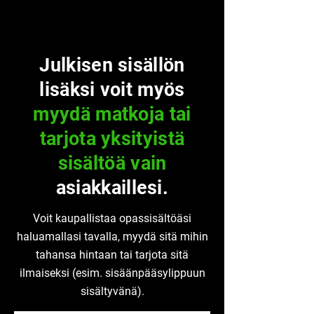
Julkisen sisällön
lisäksi voit myös
myydä matkoja tai
tarjota yksityistä
sisältöä vain
asiakkaillesi.
Voit kaupallistaa opassisältöäsi
haluamallasi tavalla, myydä sitä mihin
tahansa hintaan tai tarjota sitä
ilmaiseksi (esim. sisäänpääsylippuun
sisältyvänä).