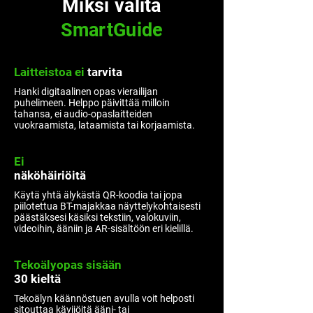
Miksi valita
SmartGuide
Laitteistoa ei
tarvita
Hanki digitaalinen opas vierailijan
puhelimeen. Helppo päivittää milloin
tahansa, ei audio-opaslaitteiden
vuokraamista, lataamista tai korjaamista.
Ei
näköhäiriöitä
Käytä yhtä älykästä QR-koodia tai jopa
piilotettua BT-majakkaa näyttelykohtaisesti
päästäksesi käsiksi tekstiin, valokuviin,
videoihin, ääniin ja AR-sisältöön eri kielillä.
Tekoälyopas sisään
30 kieltä
Tekoälyn käännöstuen avulla voit helposti
sitouttaa kävijöitä ääni- tai