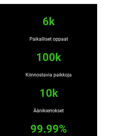
6k
Paikalliset oppaat
100k
Kiinnostavia paikkoja
10k
Äänikierrokset
99.99%