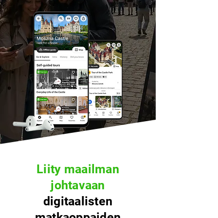
Liity maailman
johtavaan
digitaalisten
matkaoppaiden