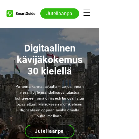
Jutellaanpa
Digitaalinen
kävijäkokemus
30 kielellä
Paranna kannattavuutta – tarjoa linnan
vierailijoille mahdollisuus tutustua
kohteeseen omatoimisesti tai osallistua
opastettuun kierrokseen monikielisen
digitaalisen oppaan avulla omalla
puhelimellaan.
Jutellaanpa