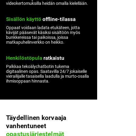
videokertomuksilla heidän omalla kielellään.
Sisällön käyttö
offline-tilassa
Oppaat voidaan ladata etukäteen, jotta
kävijät pääsevät käsiksi sisältöön myös
bunkkereissa tai paikoissa, joissa
matkapuhelinverkko on heikko.
Henkilöstöpula
ratkaistu
Palkkaa tekoälychatbotin tukema
digitaalinen opas. Saatavilla 24/7 jokaiselle
vierailijalle tasaisella laadulla ja murto-osalla
ihmisoppaan hinnasta.
Täydellinen korvaaja
vanhentuneet
opastusjärjestelmät