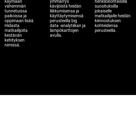
käymään
ymmärrys
henkilökohtaisilla
vähemmän
kävijöistä heidän
suosituksilla
tunnetuissa
liikkumisensa ja
jokaiselle
paikoissa ja
käyttäytymisensä
matkailijalle heidän
oppimaan lisää.
perusteella big
kiinnostuksen
Hidasta
data -analytiikan ja
kohteidensa
matkailijoita
lämpökarttojen
perusteella.
kestävän
avulla.
kehityksen
nimissä.