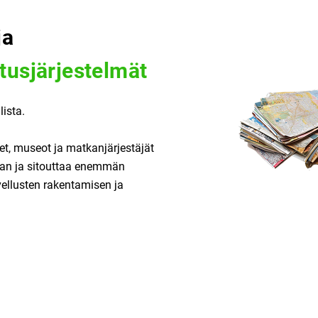
ja
tusjärjestelmät
ista.
et, museot ja matkanjärjestäjät
aan ja sitouttaa enemmän
vellusten rakentamisen ja