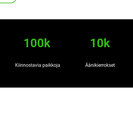
100k
10k
Kiinnostavia paikkoja
Äänikierrokset