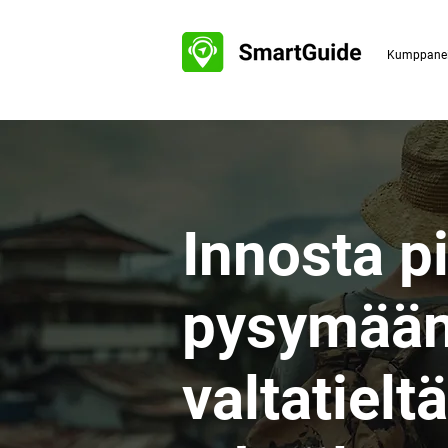
Kumppanei
Innosta 
pysymään
valtatieltä