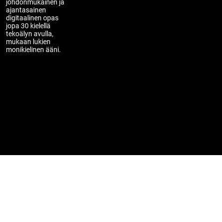
johdonmukainen ja
ajantasainen
digitaalinen opas
jopa 30 kielellä
tekoälyn avulla,
mukaan lukien
monikielinen ääni.