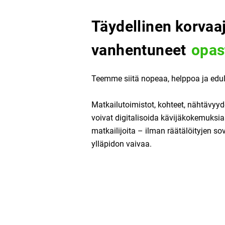
Täydellinen korvaa
vanhentuneet
opas
Teemme siitä nopeaa, helppoa ja edull
Matkailutoimistot, kohteet, nähtävyyd
voivat digitalisoida kävijäkokemuksi
matkailijoita – ilman räätälöityjen so
ylläpidon vaivaa.