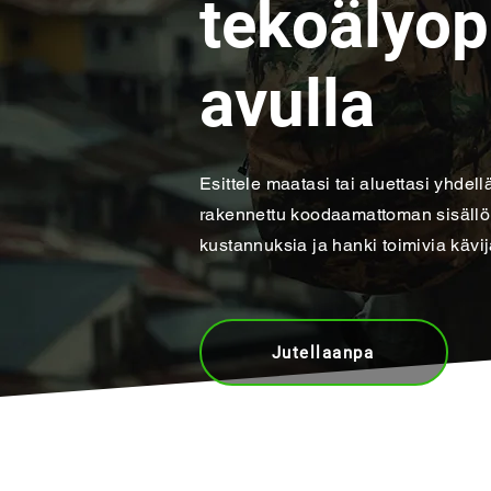
tekoälyo
avulla
Esittele maatasi tai aluettasi yhdell
rakennettu koodaamattoman sisällön
kustannuksia ja hanki toimivia kävij
Jutellaanpa