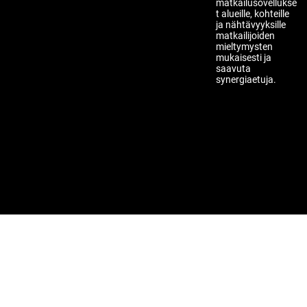
matkailusovellukse
t alueille, kohteille
ja nähtävyyksille
matkailijoiden
mieltymysten
mukaisesti ja
saavuta
synergiaetuja.