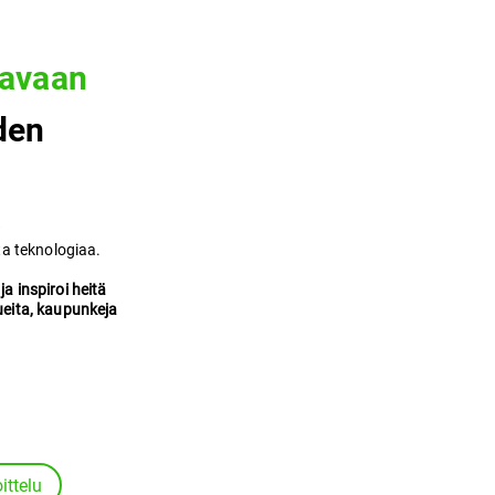
tavaan
den
?
a teknologiaa.
ja inspiroi heitä
eita, kaupunkeja
ittelu