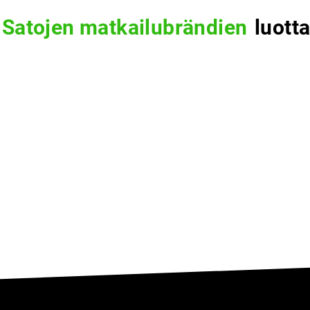
Satojen matkailubrändien
luott