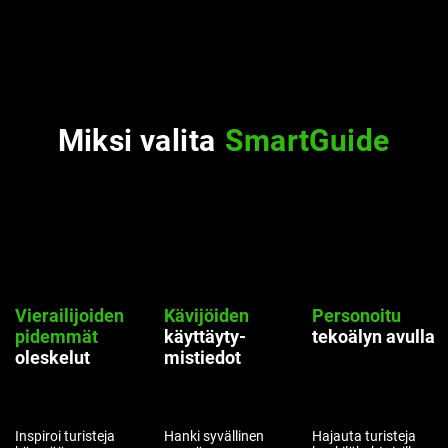
Miksi valita
SmartGuide
Vierailijoiden
Kävijöiden
Personoitu
pidemmät
käyttäyty-
tekoälyn
avulla
oleskelut
mistiedot
Inspiroi turisteja
Hanki syvällinen
Hajauta turisteja