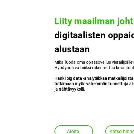
Liity maailman joh
digitaalisten oppai
alustaan
Miksi luoda oma opassovellus vierailijoille
Hyödynnä valmiiksi rakennettua kooditont
Hanki big data -analytiikkaa matkailijoista 
tutkimaan myös vähemmän tunnettuja alu
ja nähtävyyksiä.
Aloita
Katso hinno