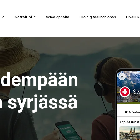
lle
Matkailijoille
Selaa oppaita
Luo digitaalinen opas
Oivalluk
pidempään
 syrjässä