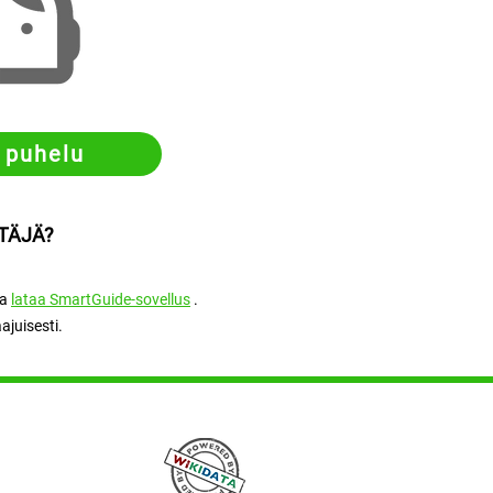
 puhelu
TÄJÄ?
ja
lataa SmartGuide-sovellus
.
juisesti.