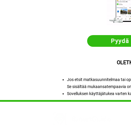
Pyydä
OLET
Jos etsit matkasuunnitelmaa tai op
Se sisältää mukaansatempaavia omat
Sovelluksen käyttäjätukea varten 