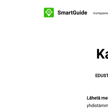
Kumppanei
K
EDUST
Lähetä meil
yhdistämme