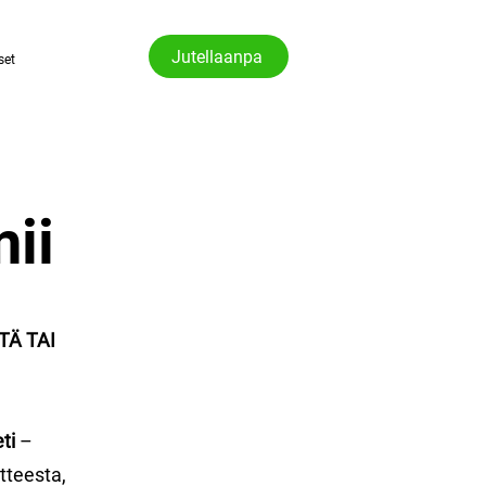
Jutellaanpa
set
ii
TÄ TAI
ti
–
tteesta,