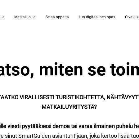
lle
Matkailijoille
Selaa oppaita
Luo digitaalinen opas
Oivalluk
atso, miten se toim
AATKO VIRALLISESTI TURISTIKOHTETTA, NÄHTÄVYYT
MATKAILUYRITYSTÄ?
le viesti pyytääksesi demoa tai varaa ilmainen puhelu he
 sinut SmartGuiden asiantuntijaan, joka kertoo lisää tuo