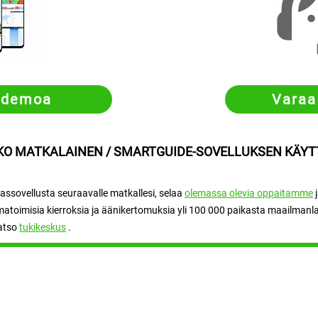
 demoa
Varaa
KO MATKALAINEN / SMARTGUIDE-SOVELLUKSEN KÄYT
assovellusta seuraavalle matkallesi, selaa
olemassa olevia oppaitamme
oimisia kierroksia ja äänikertomuksia yli 100 000 paikasta maailmanlaa
katso
tukikeskus
.
Kumppaneille
Yhteystiedot
Matkailijoille
Käyttöehdot