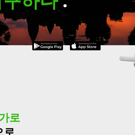
탐구하다
.
험가로
으로