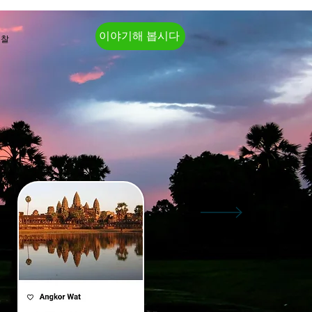
이야기해 봅시다
통찰